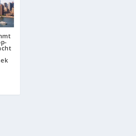
mmt
p-
cht
hek