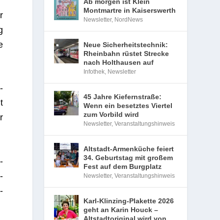
Ab morgen ist Klein
Montmartre in Kaiserswerth
r
Newsletter
,
NordNews
g
e
Neue Sicherheitstechnik:
Rheinbahn rüstet Strecke
nach Holthausen auf
Infothek
,
Newsletter
­
45 Jahre Kiefernstraße:
t
Wenn ein besetztes Viertel
zum Vorbild wird
r
Newsletter
,
Veranstaltungshinweis
Altstadt-Armenküche feiert
34. Geburtstag mit großem
­
Fest auf dem Burgplatz
­
Newsletter
,
Veranstaltungshinweis
­
Karl-Klinzing-Plakette 2026
geht an Karin Houck –
Altstadtoriginal wird von