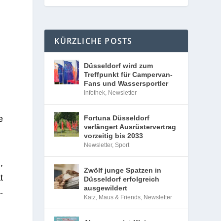
KÜRZLICHE POSTS
Düsseldorf wird zum
Treffpunkt für Campervan-
Fans und Wassersportler
Infothek
,
Newsletter
e
Fortuna Düsseldorf
verlängert Ausrüstervertrag
vorzeitig bis 2033
Newsletter
,
Sport
,
Zwölf junge Spatzen in
t
Düsseldorf erfolgreich
ausgewildert
­
Katz, Maus & Friends
,
Newsletter