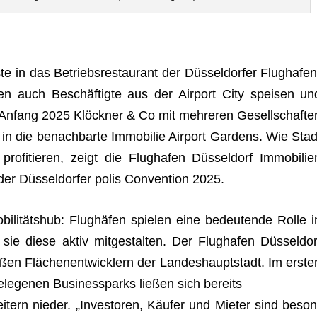
in das Betriebs­re­stau­rant der Düs­sel­dor­fer Flug­ha­fen
fen auch Beschäf­tigte aus der Air­port City spei­sen un
 Anfang 2025 Klöck­ner & Co mit meh­re­ren Gesell­schaf­te
 in die benach­barte Immo­bi­lie Air­port Gar­dens. Wie Stad
fi­tie­ren, zeigt die Flug­ha­fen Düs­sel­dorf Immo­bi­lie
 Düs­sel­dor­fer polis Con­ven­tion 2025.
 Mobi­li­täts­hub: Flug­hä­fen spie­len eine bedeu­tende Rolle i
sie diese aktiv mit­ge­stal­ten. Der Flug­ha­fen Düs­sel­dor
­ßen Flä­chen­ent­wick­lern der Lan­des­haupt­stadt. Im ers­te
le­ge­nen Busi­ness­parks lie­ßen sich bereits
­tern nie­der. „Inves­to­ren, Käu­fer und Mie­ter sind beson