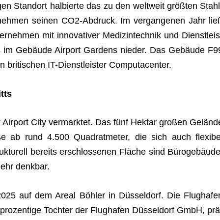
ri­gen Stand­ort hal­bierte das zu den welt­weit größ­ten Stahl
ter­neh­men sei­nen CO2-Abdruck. Im ver­gan­ge­nen Jahr lie
eh­men mit inno­va­ti­ver Medi­zin­tech­nik und Dienst­leis
lls im Gebäude Air­port Gar­dens nie­der. Das Gebäude F9
 bri­ti­schen IT-Dienst­leis­ter Computacenter.
tts
r Air­port City ver­mark­tet. Das fünf Hektar gro­ßen Geländ
 ab rund 4.500 Qua­drat­me­ter, die sich auch fle­xi­be
uk­tu­rell bereits erschlos­se­nen Flä­che sind Büro­ge­bäude
 mehr denkbar.
025 auf dem Areal Böh­ler in Düs­sel­dorf. Die Flug­ha­fe
ro­zen­tige Toch­ter der Flug­ha­fen Düs­sel­dorf GmbH, prä