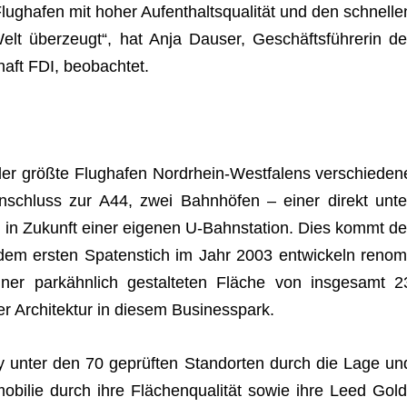
g­ha­fen mit hoher Auf­ent­halts­qua­li­tät und den schnel­le
lt über­zeugt“, hat Anja Dau­ser, Geschäfts­füh­re­rin de
­schaft FDI, beobachtet.
t der größte Flug­ha­fen Nord­rhein-West­fa­lens ver­schie­den
n­an­schluss zur A44, zwei Bahn­hö­fen – einer direkt unte
d in Zukunft einer eige­nen U‑Bahnstation. Dies kommt de
 dem ers­ten Spa­ten­stich im Jahr 2003 ent­wi­ckeln renom
 einer park­ähn­lich gestal­te­ten Flä­che von ins­ge­samt 2
ger Archi­tek­tur in die­sem Businesspark.
ty unter den 70 geprüf­ten Stand­or­ten durch die Lage un
­bi­lie durch ihre Flä­chen­qua­li­tät sowie ihre Leed Gold