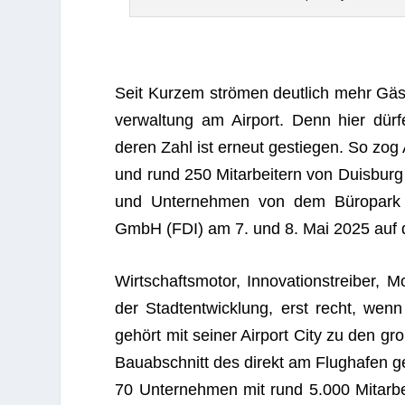
Seit Kur­zem strö­men deut­lich mehr Gäste 
ver­wal­tung am Air­port. Denn hier dür­
deren Zahl ist erneut gestie­gen. So zog
und rund 250 Mit­ar­bei­tern von Duis­burg
und Unter­neh­men von dem Büro­park pro­
GmbH (FDI) am 7. und 8. Mai 2025 auf der
Wirt­schafts­mo­tor, Inno­va­ti­ons­trei­ber,
der Stadt­ent­wick­lung, erst recht, wenn 
gehört mit sei­ner Air­port City zu den gro
Bau­ab­schnitt des direkt am Flug­ha­fen ge
70 Unter­neh­men mit rund 5.000 Mit­ar­bei