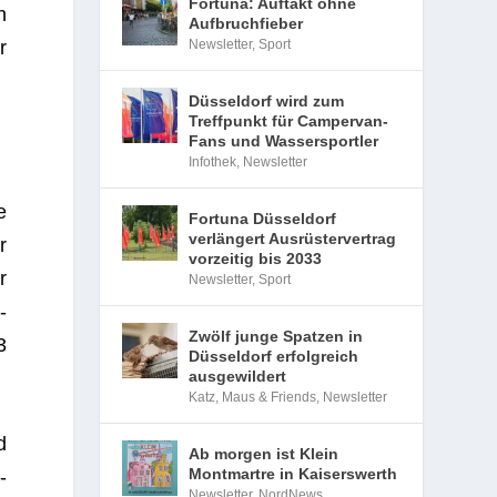
Fortuna: Auftakt ohne
n
Aufbruchfieber
Newsletter
,
Sport
r
Düsseldorf wird zum
Treffpunkt für Campervan-
Fans und Wassersportler
Infothek
,
Newsletter
e
Fortuna Düsseldorf
verlängert Ausrüstervertrag
r
vorzeitig bis 2033
r
Newsletter
,
Sport
­
Zwölf junge Spatzen in
3
Düsseldorf erfolgreich
ausgewildert
Katz, Maus & Friends
,
Newsletter
d
Ab morgen ist Klein
Montmartre in Kaiserswerth
-
Newsletter
,
NordNews