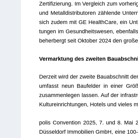
Zer­ti­fi­zie­rung. Im Ver­gleich zum vor­he­
und Metall­dis­tri­bu­to­ren zäh­lende Un
sich zudem mit GE Health­Care, ein Unter­n
tun­gen im Gesund­heits­we­sen, eben­fa
beher­bergt seit Okto­ber 2024 den gro­ßen
Ver­mark­tung des zwei­ten Bauabschni
Der­zeit wird der zweite Bau­ab­schnitt de
umfasst neun Bau­fel­der in einer Größe
zusam­men­le­gen las­sen. Auf der infra­str
Kul­tur­ein­rich­tun­gen, Hotels und vie­les
polis Con­ven­tion 2025, 7. und 8. Mai 2
Düs­sel­dorf Immo­bi­lien GmbH, eine 100-p