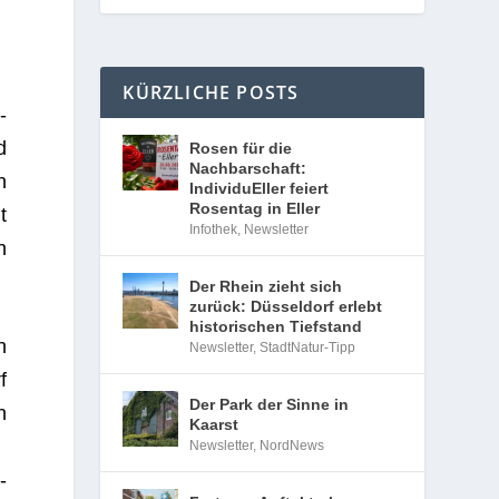
KÜRZLICHE POSTS
­
d
Rosen für die
Nachbarschaft:
n
IndividuEller feiert
Rosentag in Eller
t
Infothek
,
Newsletter
n
Der Rhein zieht sich
zurück: Düsseldorf erlebt
historischen Tiefstand
n
Newsletter
,
StadtNatur-Tipp
f
Der Park der Sinne in
n
Kaarst
Newsletter
,
NordNews
­