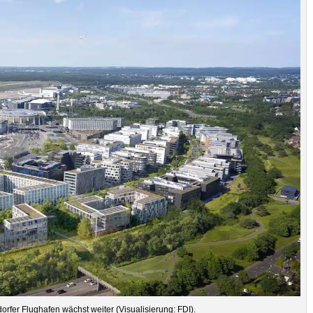
or­fer Flug­ha­fen wächst wei­ter (Visua­li­sie­rung: FDI).