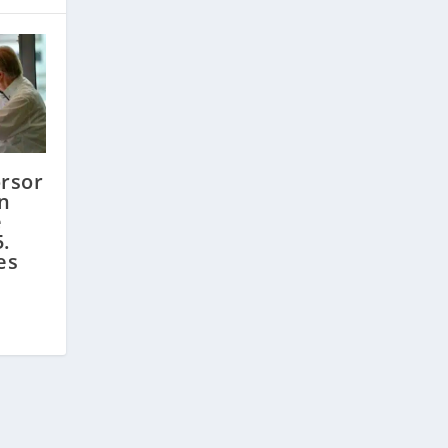
rsor
in
e
.
es