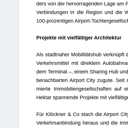
ders von der her­vor­ra­gen­den Lage am Flu
Ver­bin­dun­gen in die Region und die We
100-pro­zen­ti­gen Air­port-Toch­ter­ge­sell
Pro­jekte mit viel­fäl­ti­ger Architektur
Als stadt­na­her Mobi­li­täts­hub ver­knüpf
Ver­kehrs­mit­tel mit direk­tem Auto­bah
dem Ter­mi­nal –, einem Sha­ring Hub un
benach­bar­ten Air­port City zugute. Seit
mierte Immo­bi­li­en­ge­sell­schaf­ten auf
Hektar span­nende Pro­jekte mit viel­fäl­ti­
Für Klöck­ner & Co stach die Air­port Ci
Ver­kehrs­an­bin­dung her­aus und die Immo