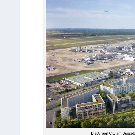
Die Air­port City am Düs­sel­d