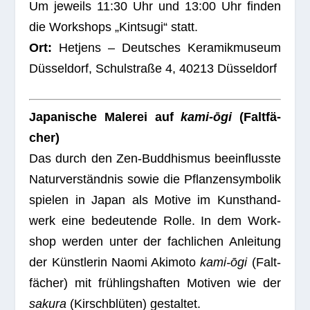
Um jeweils 11:30 Uhr und 13:00 Uhr fin­den
die Work­shops „Kint­sugi“ statt.
Ort:
Het­jens – Deut­sches Kera­mik­mu­seum
Düs­sel­dorf, Schul­straße 4, 40213 Düsseldorf
Japa­ni­sche Male­rei auf
kami-ōgi
(Falt­fä­
cher)
Das durch den Zen-Bud­dhis­mus beein­flusste
Natur­ver­ständ­nis sowie die Pflan­zen­sym­bo­lik
spie­len in Japan als Motive im Kunst­hand­
werk eine bedeu­tende Rolle. In dem Work­
shop wer­den unter der fach­li­chen Anlei­tung
der Künst­le­rin Naomi Aki­moto
kami-ōgi
(Falt­
fä­cher) mit früh­lings­haf­ten Moti­ven wie der
sakura
(Kirsch­blü­ten) gestal­tet.