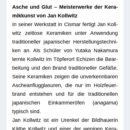
Asche und Glut – Meis­ter­werke der Kera­
mik­kunst von Jan Koll­witz
In sei­ner Werk­statt in Cis­mar fer­tigt Jan Koll­
witz zeit­lose Kera­mi­ken unter Anwen­dung
tra­di­tio­nel­ler japa­ni­scher Her­stel­lungs­tech­ni­
ken an. Als Schü­ler von Yutaka Naka­mura
lernte Koll­witz im Töp­fer­ort Echi­zen die Bear­
bei­tung und den Brand tra­di­tio­nel­ler Gefäße.
Seine Kera­mi­ken zei­gen die unver­kenn­ba­ren
Asche­an­flug­gla­su­ren, die nur im Holz­feu­er­
brand ent­ste­hen und für die tra­di­tio­nel­len
japa­ni­schen Ein­kam­mer­öfen (
ana­gama
)
typisch sind.
Jan Koll­witz ist ein Uren­kel der Bild­haue­rin
Käthe Koll­witz und einer der weni­gen Kera­