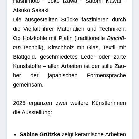
Hash­i­moto · Joko Izawa · Satomi Kawai ·
Atsuko Sasaki
Die aus­ge­stell­ten Stü­cke fas­zi­nie­ren durch
die Viel­falt ihrer Mate­ria­lien und Tech­ni­ken:
Ob Holz­kohle mit Pla­tin (tra­di­tio­nelle
Bin­chō­
tan
-Tech­nik), Kirsch­holz mit Glas, Tex­til mit
Blatt­gold, geschmie­de­tes Leder oder zarte
Kunst­stoffe – allen Arbei­ten ist der stille Zau­
ber der japa­ni­schen For­men­spra­che
gemeinsam.
2025 ergän­zen zwei wei­tere Künst­le­rin­nen
die Ausstellung:
Sabine Grützke
zeigt kera­mi­sche Arbei­ten