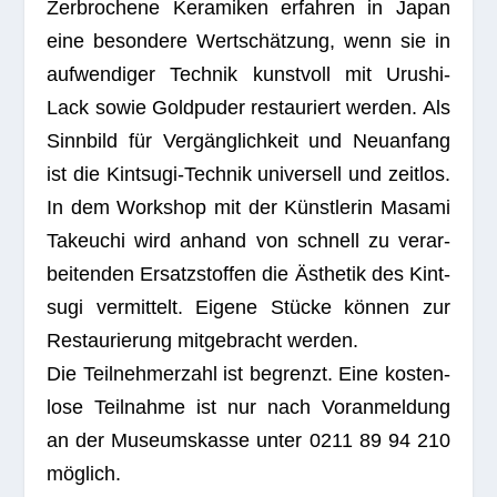
Zer­bro­chene Kera­mi­ken erfah­ren in Japan
eine beson­dere Wert­schät­zung, wenn sie in
auf­wen­di­ger Tech­nik kunst­voll mit Uru­shi-
Lack sowie Gold­pu­der restau­riert wer­den. Als
Sinn­bild für Ver­gäng­lich­keit und Neu­an­fang
ist die Kint­sugi-Tech­nik uni­ver­sell und zeit­los.
In dem Work­shop mit der Künst­le­rin Masami
Takeuchi wird anhand von schnell zu ver­ar­
bei­ten­den Ersatz­stof­fen die Ästhe­tik des Kint­
sugi ver­mit­telt. Eigene Stü­cke kön­nen zur
Restau­rie­rung mit­ge­bracht wer­den.
Die Teil­neh­mer­zahl ist begrenzt. Eine kos­ten­
lose Teil­nahme ist nur nach Vor­anmel­dung
an der Muse­ums­kasse unter 0211 89 94 210
mög­lich.