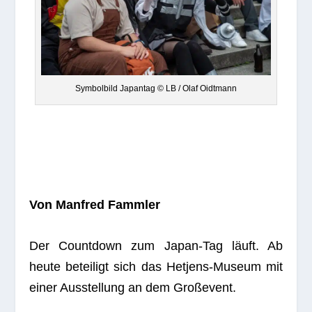
Sym­bol­bild Japan­tag © LB / Olaf Oidtmann
Von Man­fred Fammler
Der Count­down zum Japan-Tag läuft. Ab
heute betei­ligt sich das Het­jens-Museum mit
einer Aus­stel­lung an dem Großevent.