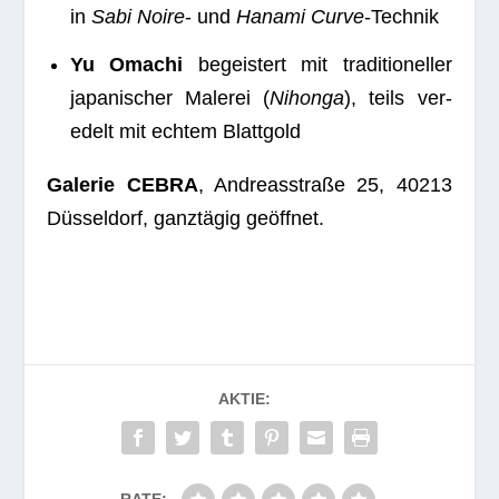
in
Sabi Noire
- und
Hanami Curve
-Tech­nik
Yu Oma­chi
begeis­tert mit tra­di­tio­nel­ler
japa­ni­scher Male­rei (
Nihonga
), teils ver­
edelt mit ech­tem Blattgold
Gale­rie CEBRA
, Andre­as­straße 25, 40213
Düs­sel­dorf, ganz­tä­gig geöffnet.
AKTIE:
RATE: