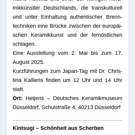
mik­künst­ler Deutsch­lands, die trans­kul­tu­rell
und unter Ein­hal­tung authen­ti­scher Brenn­
tech­ni­ken eine Brü­cke zwi­schen der euro­päi­
schen Kera­mik­kunst und der fern­öst­li­chen
schla­gen.
Eine Aus­stel­lung vom 2. Mai bis zum 17.
August 2025.
Kurz­füh­run­gen zum Japan-Tag mit Dr. Chris­
tina Kal­lie­ris fin­den um 12 Uhr und 14 Uhr
statt.
Ort:
Het­jens – Deut­sches Kera­mik­mu­seum
Düs­sel­dorf, Schul­straße 4, 40213 Düsseldorf
Kint­sugi – Schön­heit aus Scher­ben