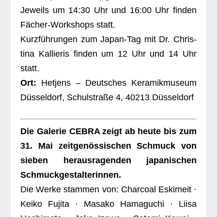
Jeweils um 14:30 Uhr und 16:00 Uhr fin­den
Fächer-Work­shops statt.
Kurz­füh­run­gen zum Japan-Tag mit Dr. Chris­
tina Kal­lie­ris fin­den um 12 Uhr und 14 Uhr
statt.
Ort:
Het­jens – Deut­sches Kera­mik­mu­seum
Düs­sel­dorf, Schul­straße 4, 40213 Düsseldorf
Die Gale­rie CEBRA zeigt ab heute bis zum
31. Mai zeit­ge­nös­si­schen Schmuck von
sie­ben her­aus­ra­gen­den japa­ni­schen
Schmuck­ge­stal­te­rin­nen.
Die Werke stam­men von: Char­coal Eski­meit ·
Keiko Fujita · Masako Hama­guchi · Liisa