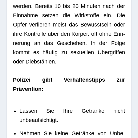
wer­den. Bereits 10 bis 20 Minu­ten nach der
Ein­nahme set­zen die Wirk­stoffe ein. Die
Opfer ver­lie­ren meist das Bewusst­sein oder
ihre Kon­trolle über den Kör­per, oft ohne Erin­
ne­rung an das Gesche­hen. In der Folge
kommt es häu­fig zu sexu­el­len Über­grif­fen
oder Diebstählen.
Poli­zei gibt Ver­hal­tens­tipps zur
Prävention:
Las­sen Sie Ihre Getränke nicht
unbeaufsichtigt.
Neh­men Sie keine Getränke von Unbe­