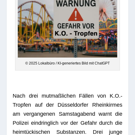
© 2025 Lokal­büro / KI-gene­rier­tes Bild mit ChatGPT
Nach drei mut­maß­li­chen Fäl­len von K.O.-
Tropfen auf der Düs­sel­dor­fer Rhein­kir­mes
am ver­gan­ge­nen Sams­tag­abend warnt die
Poli­zei ein­dring­lich vor der Gefahr durch die
heim­tü­cki­schen Sub­stan­zen. Drei junge