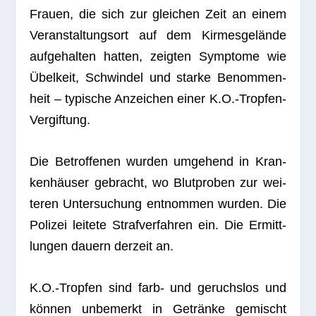
Frauen, die sich zur glei­chen Zeit an einem
Ver­an­stal­tungs­ort auf dem Kir­mes­ge­lände
auf­ge­hal­ten hat­ten, zeig­ten Sym­ptome wie
Übel­keit, Schwin­del und starke Benom­men­
heit – typi­sche Anzei­chen einer K.O.-Tropfen-
Vergiftung.
Die Betrof­fe­nen wur­den umge­hend in Kran­
ken­häu­ser gebracht, wo Blut­pro­ben zur wei­
te­ren Unter­su­chung ent­nom­men wur­den. Die
Poli­zei lei­tete Straf­ver­fah­ren ein. Die Ermitt­
lun­gen dau­ern der­zeit an.
K.O.-Tropfen sind farb- und geruchs­los und
kön­nen unbe­merkt in Getränke gemischt