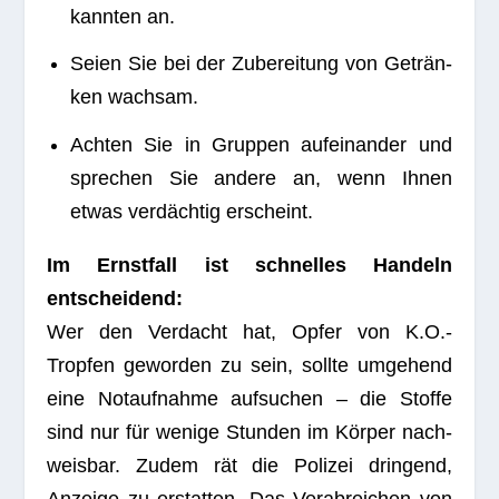
kann­ten an.
Seien Sie bei der Zube­rei­tung von Geträn­
ken wachsam.
Ach­ten Sie in Grup­pen auf­ein­an­der und
spre­chen Sie andere an, wenn Ihnen
etwas ver­däch­tig erscheint.
Im Ernst­fall ist schnel­les Han­deln
entscheidend:
Wer den Ver­dacht hat, Opfer von K.O.-
Tropfen gewor­den zu sein, sollte umge­hend
eine Not­auf­nahme auf­su­chen – die Stoffe
sind nur für wenige Stun­den im Kör­per nach­
weis­bar. Zudem rät die Poli­zei drin­gend,
Anzeige zu erstat­ten. Das Ver­ab­rei­chen von