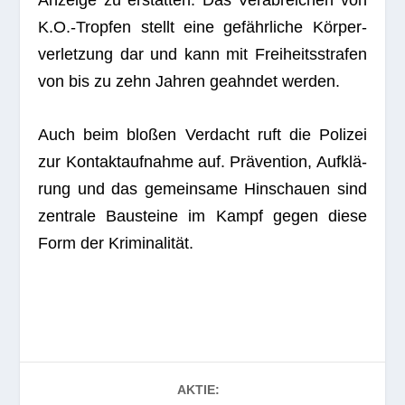
K.O.-Tropfen stellt eine gefähr­li­che Kör­per­
ver­let­zung dar und kann mit Frei­heits­stra­fen
von bis zu zehn Jah­ren geahn­det werden.
Auch beim blo­ßen Ver­dacht ruft die Poli­zei
zur Kon­takt­auf­nahme auf. Prä­ven­tion, Auf­klä­
rung und das gemein­same Hin­schauen sind
zen­trale Bau­steine im Kampf gegen diese
Form der Kriminalität.
AKTIE: