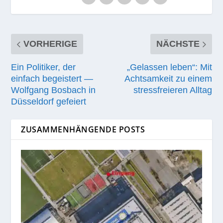
VORHERIGE
NÄCHSTE
Ein Politiker, der
„Gelassen leben“: Mit
einfach begeistert —
Achtsamkeit zu einem
Wolfgang Bosbach in
stressfreieren Alltag
Düsseldorf gefeiert
ZUSAMMENHÄNGENDE POSTS