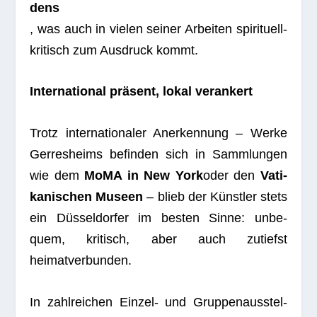
dens
, was auch in vie­len sei­ner Arbei­ten spi­ri­tu­ell-
kri­tisch zum Aus­druck kommt.
Inter­na­tio­nal prä­sent, lokal verankert
Trotz inter­na­tio­na­ler Aner­ken­nung – Werke
Ger­res­heims befin­den sich in Samm­lun­gen
wie dem
MoMA in New York
oder den
Vati­
ka­ni­schen Museen
– blieb der Künst­ler stets
ein Düs­sel­dor­fer im bes­ten Sinne: unbe­
quem, kri­tisch, aber auch zutiefst
heimatverbunden.
In zahl­rei­chen Ein­zel- und Grup­pen­aus­stel­