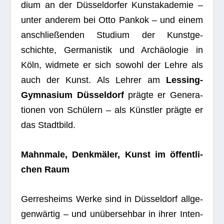
dium an der Düs­sel­dor­fer Kunst­aka­de­mie –
unter ande­rem bei Otto Pan­kok – und einem
anschlie­ßen­den Stu­dium der Kunst­ge­
schichte, Ger­ma­nis­tik und Archäo­lo­gie in
Köln, wid­mete er sich sowohl der Lehre als
auch der Kunst. Als Leh­rer am
Les­sing-
Gym­na­sium Düs­sel­dorf
prägte er Gene­ra­
tio­nen von Schü­lern – als Künst­ler prägte er
das Stadtbild.
Mahn­male, Denk­mä­ler, Kunst im öffent­li­
chen Raum
Ger­res­heims Werke sind in Düs­sel­dorf all­ge­
gen­wär­tig – und unüber­seh­bar in ihrer Inten­