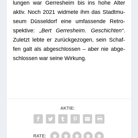
lun­gen war Ger­res­heim bis ins hohe Alter
aktiv. Noch 2021 wid­mete ihm das Stadt­mu­
seum Düs­sel­dorf eine umfas­sende Retro­
spek­tive:
„Bert Ger­res­heim. Geschich­ten“
.
Zuletzt lebte er zurück­ge­zo­gen, sein Schaf­
fen galt als abge­schlos­sen – aber nie abge­
schlos­sen war seine Wirkung.
AKTIE:
RATE: