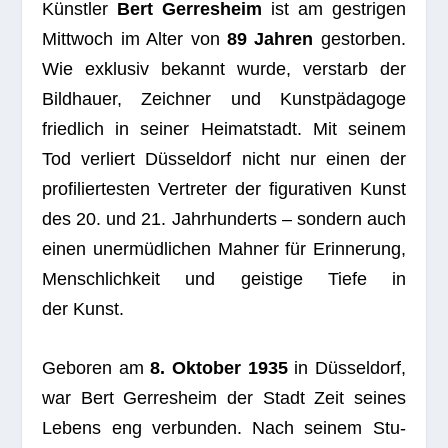
Künst­ler
Bert Ger­res­heim
ist am gest­ri­gen
Mitt­woch im Alter von
89 Jah­ren
gestor­ben.
Wie exklu­siv bekannt wurde, ver­starb der
Bild­hauer, Zeich­ner und Kunst­päd­agoge
fried­lich in sei­ner Hei­mat­stadt. Mit sei­nem
Tod ver­liert Düs­sel­dorf nicht nur einen der
pro­fi­lier­tes­ten Ver­tre­ter der figu­ra­ti­ven Kunst
des 20. und 21. Jahr­hun­derts – son­dern auch
einen uner­müd­li­chen Mah­ner für Erin­ne­rung,
Mensch­lich­keit und geis­tige Tiefe in
der Kunst.
Gebo­ren am
8. Okto­ber 1935
in Düs­sel­dorf,
war Bert Ger­res­heim der Stadt Zeit sei­nes
Lebens eng ver­bun­den. Nach sei­nem Stu­