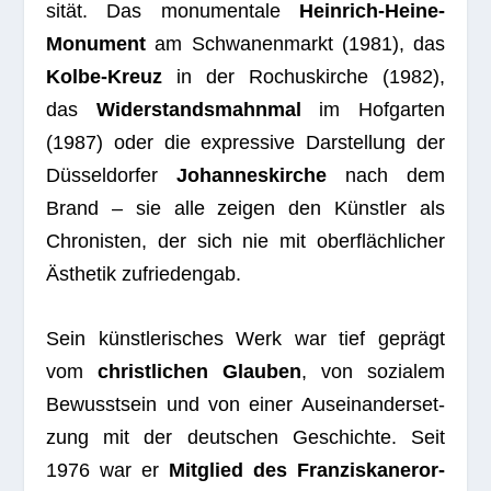
si­tät. Das monu­men­tale
Hein­rich-Heine-
Monu­ment
am Schwa­nen­markt (1981), das
Kolbe-Kreuz
in der Rochus­kir­che (1982),
das
Wider­stands­mahn­mal
im Hof­gar­ten
(1987) oder die expres­sive Dar­stel­lung der
Düs­sel­dor­fer
Johan­nes­kir­che
nach dem
Brand – sie alle zei­gen den Künst­ler als
Chro­nis­ten, der sich nie mit ober­fläch­li­cher
Ästhe­tik zufriedengab.
Sein künst­le­ri­sches Werk war tief geprägt
vom
christ­li­chen Glau­ben
, von sozia­lem
Bewusst­sein und von einer Aus­ein­an­der­set­
zung mit der deut­schen Geschichte. Seit
1976 war er
Mit­glied des Fran­zis­ka­ner­or­