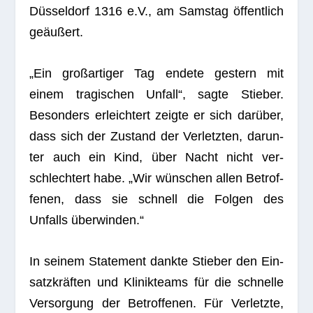
Düs­sel­dorf 1316 e.V., am Sams­tag öffent­lich
geäußert.
„Ein groß­ar­ti­ger Tag endete ges­tern mit
einem tra­gi­schen Unfall“, sagte Stie­ber.
Beson­ders erleich­tert zeigte er sich dar­über,
dass sich der Zustand der Ver­letz­ten, dar­un­
ter auch ein Kind, über Nacht nicht ver­
schlech­tert habe. „Wir wün­schen allen Betrof­
fe­nen, dass sie schnell die Fol­gen des
Unfalls überwinden.“
In sei­nem State­ment dankte Stie­ber den Ein­
satz­kräf­ten und Kli­nik­teams für die schnelle
Ver­sor­gung der Betrof­fe­nen. Für Ver­letzte,