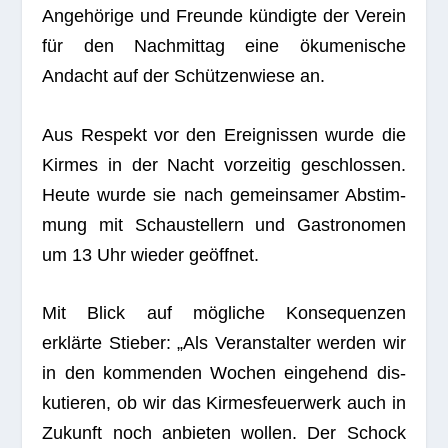
Ange­hö­rige und Freunde kün­digte der Ver­ein
für den Nach­mit­tag eine öku­me­ni­sche
Andacht auf der Schüt­zen­wiese an.
Aus Respekt vor den Ereig­nis­sen wurde die
Kir­mes in der Nacht vor­zei­tig geschlos­sen.
Heute wurde sie nach gemein­sa­mer Abstim­
mung mit Schau­stel­lern und Gas­tro­no­men
um 13 Uhr wie­der geöffnet.
Mit Blick auf mög­li­che Kon­se­quen­zen
erklärte Stie­ber: „Als Ver­an­stal­ter wer­den wir
in den kom­men­den Wochen ein­ge­hend dis­
ku­tie­ren, ob wir das Kir­mes­feu­er­werk auch in
Zukunft noch anbie­ten wol­len. Der Schock