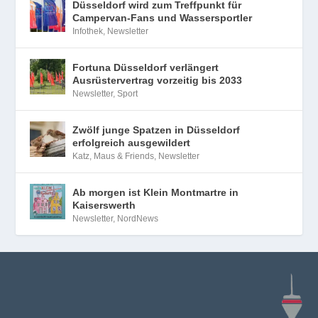
Düsseldorf wird zum Treffpunkt für
Campervan-Fans und Wassersportler
Infothek
,
Newsletter
Fortuna Düsseldorf verlängert
Ausrüstervertrag vorzeitig bis 2033
Newsletter
,
Sport
Zwölf junge Spatzen in Düsseldorf
erfolgreich ausgewildert
Katz, Maus & Friends
,
Newsletter
Ab morgen ist Klein Montmartre in
Kaiserswerth
Newsletter
,
NordNews