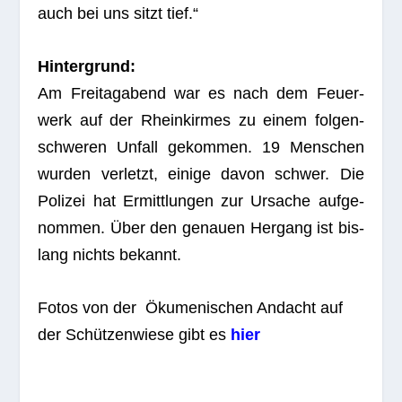
auch bei uns sitzt tief.“
Hin­ter­grund:
Am Frei­tag­abend war es nach dem Feu­er­
werk auf der Rhein­kir­mes zu einem fol­gen­
schwe­ren Unfall gekom­men. 19 Men­schen
wur­den ver­letzt, einige davon schwer. Die
Poli­zei hat Ermitt­lun­gen zur Ursa­che auf­ge­
nom­men. Über den genauen Her­gang ist bis­
lang nichts bekannt.
Fotos von der Öku­me­ni­schen Andacht auf
der Schüt­zen­wiese gibt es
hier