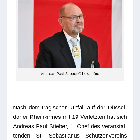
Andreas-Paul Stie­ber © Lokalbüro
Nach dem tra­gi­schen Unfall auf der Düs­sel­
dor­fer Rhein­kir­mes mit 19 Ver­letz­ten hat sich
Andreas-Paul Stie­ber, 1. Chef des ver­an­stal­
ten­den St. Sebas­tia­nus Schüt­zen­ver­eins