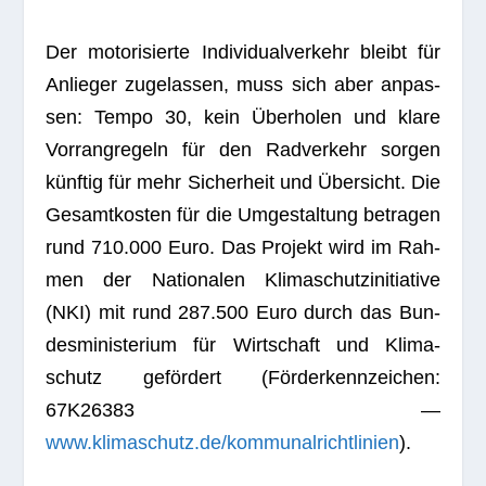
Der moto­ri­sierte Indi­vi­du­al­ver­kehr bleibt für
Anlie­ger zuge­las­sen, muss sich aber anpas­
sen: Tempo 30, kein Über­ho­len und klare
Vor­rang­re­geln für den Rad­ver­kehr sor­gen
künf­tig für mehr Sicher­heit und Über­sicht. Die
Gesamt­kos­ten für die Umge­stal­tung betra­gen
rund 710.000 Euro. Das Pro­jekt wird im Rah­
men der Natio­na­len Kli­ma­schutz­in­itia­tive
(NKI) mit rund 287.500 Euro durch das Bun­
des­mi­nis­te­rium für Wirt­schaft und Kli­ma­
schutz geför­dert (För­der­kenn­zei­chen:
67K26383 —
www.klimaschutz.de/kommunalrichtlinien
).