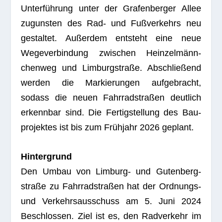
Unter­füh­rung unter der Gra­fen­ber­ger Allee
zuguns­ten des Rad- und Fuß­ver­kehrs neu
gestal­tet. Außer­dem ent­steht eine neue
Wege­ver­bin­dung zwi­schen Hein­zel­männ­
chen­weg und Lim­burg­straße. Abschlie­ßend
wer­den die Mar­kie­run­gen auf­ge­bracht,
sodass die neuen Fahr­rad­stra­ßen deut­lich
erkenn­bar sind. Die Fer­tig­stel­lung des Bau­
pro­jek­tes ist bis zum Früh­jahr 2026 geplant.
Hin­ter­grund
Den Umbau von Lim­burg- und Guten­berg­
straße zu Fahr­rad­stra­ßen hat der Ord­nungs-
und Ver­kehrs­aus­schuss am 5. Juni 2024
Beschlos­sen. Ziel ist es, den Rad­ver­kehr im