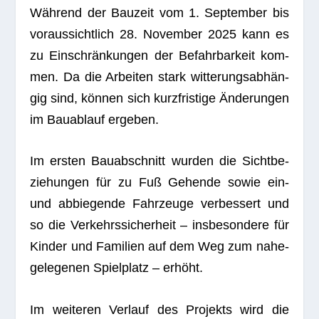
Wäh­rend der Bau­zeit vom 1. Sep­tem­ber bis
vor­aus­sicht­lich 28. Novem­ber 2025 kann es
zu Ein­schrän­kun­gen der Befahr­bar­keit kom­
men. Da die Arbei­ten stark wit­te­rungs­ab­hän­
gig sind, kön­nen sich kurz­fris­tige Ände­run­gen
im Bau­ab­lauf ergeben.
Im ers­ten Bau­ab­schnitt wur­den die Sicht­be­
zie­hun­gen für zu Fuß Gehende sowie ein-
und abbie­gende Fahr­zeuge ver­bes­sert und
so die Ver­kehrs­si­cher­heit – ins­be­son­dere für
Kin­der und Fami­lien auf dem Weg zum nahe­
ge­le­ge­nen Spiel­platz – erhöht.
Im wei­te­ren Ver­lauf des Pro­jekts wird die