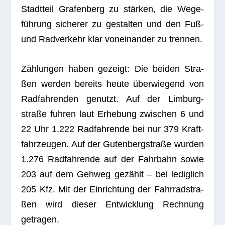
Stadt­teil Gra­fen­berg zu stär­ken, die Wege­
füh­rung siche­rer zu gestal­ten und den Fuß-
und Rad­ver­kehr klar von­ein­an­der zu trennen.
Zäh­lun­gen haben gezeigt: Die bei­den Stra­
ßen wer­den bereits heute über­wie­gend von
Rad­fah­ren­den genutzt. Auf der Lim­burg­
straße fuh­ren laut Erhe­bung zwi­schen 6 und
22 Uhr 1.222 Rad­fah­rende bei nur 379 Kraft­
fahr­zeu­gen. Auf der Guten­berg­straße wur­den
1.276 Rad­fah­rende auf der Fahr­bahn sowie
203 auf dem Geh­weg gezählt – bei ledig­lich
205 Kfz. Mit der Ein­rich­tung der Fahr­rad­stra­
ßen wird die­ser Ent­wick­lung Rech­nung
getragen.