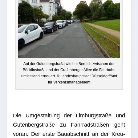
Auf der Guten­berg­straße wird im Bereich zwi­schen der
Böck­lin­straße und der Gra­fen­ber­ger Allee die Fahr­bahn
umfas­send erneu­ert. © Lan­des­haupt­stadt Düsseldorf/Amt
für Verkehrsmanagement
Die Umge­stal­tung der Lim­burg­straße und
Guten­berg­straße zu Fahr­rad­stra­ßen geht
voran. Der erste Bau­ab­schnitt an der Kreu­