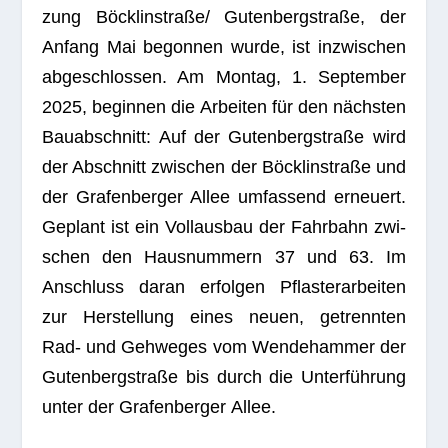
zung Böcklinstraße/ Guten­berg­straße, der
Anfang Mai begon­nen wurde, ist inzwi­schen
abge­schlos­sen. Am Mon­tag, 1. Sep­tem­ber
2025, begin­nen die Arbei­ten für den nächs­ten
Bau­ab­schnitt: Auf der Guten­berg­straße wird
der Abschnitt zwi­schen der Böck­lin­straße und
der Gra­fen­ber­ger Allee umfas­send erneu­ert.
Geplant ist ein Voll­aus­bau der Fahr­bahn zwi­
schen den Haus­num­mern 37 und 63. Im
Anschluss daran erfol­gen Pflas­ter­ar­bei­ten
zur Her­stel­lung eines neuen, getrenn­ten
Rad- und Geh­we­ges vom Wen­de­ham­mer der
Guten­berg­straße bis durch die Unter­füh­rung
unter der Gra­fen­ber­ger Allee.