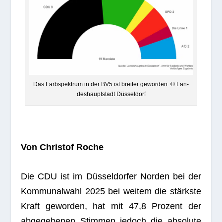
Das Farb­spek­trum in der BV5 ist brei­ter gewor­den. © Lan­
des­haupt­stadt Düsseldorf
Von Chris­tof Roche
Die CDU ist im Düs­sel­dor­fer Nor­den bei der
Kom­mu­nal­wahl 2025 bei wei­tem die stärkste
Kraft gewor­den, hat mit 47,8 Pro­zent der
abge­ge­be­nen Stim­men jedoch die abso­lute