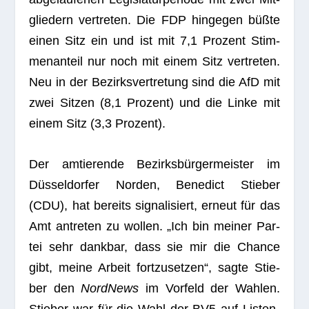
glie­dern ver­tre­ten. Die FDP hin­ge­gen büßte
einen Sitz ein und ist mit 7,1 Pro­zent Stim­
men­an­teil nur noch mit einem Sitz ver­tre­ten.
Neu in der Bezirks­ver­tre­tung sind die AfD mit
zwei Sit­zen (8,1 Pro­zent) und die Linke mit
einem Sitz (3,3 Prozent).
Der amtie­rende Bezirks­bür­ger­meis­ter im
Düs­sel­dor­fer Nor­den, Bene­dict Stie­ber
(CDU), hat bereits signa­li­siert, erneut für das
Amt antre­ten zu wol­len. „Ich bin mei­ner Par­
tei sehr dank­bar, dass sie mir die Chance
gibt, meine Arbeit fort­zu­set­zen“, sagte Stie­
ber den
Nord­News
im Vor­feld der Wah­len.
Stie­ber war für die Wahl der BV5 auf Lis­ten­