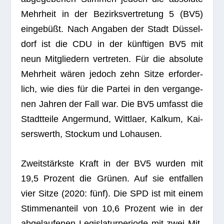
Mehr­heit in der Bezirks­ver­tre­tung 5 (BV5)
ein­ge­büßt. Nach Anga­ben der Stadt Düs­sel­
dorf ist die CDU in der künf­ti­gen BV5 mit
neun Mit­glie­dern ver­tre­ten. Für die abso­lute
Mehr­heit wären jedoch zehn Sitze erfor­der­
lich, wie dies für die Par­tei in den ver­gan­ge­
nen Jah­ren der Fall war. Die BV5 umfasst die
Stadt­teile Anger­mund, Witt­laer, Kal­kum, Kai­
sers­werth, Sto­ckum und Lohausen.
Zweit­stärkste Kraft in der BV5 wur­den mit
19,5 Pro­zent die Grü­nen. Auf sie ent­fal­len
vier Sitze (2020: fünf). Die SPD ist mit einem
Stim­men­an­teil von 10,6 Pro­zent wie in der
abge­lau­fe­nen Legis­la­tur­pe­ri­ode mit zwei Mit­