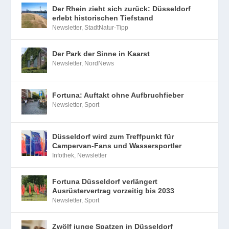
Der Rhein zieht sich zurück: Düsseldorf
erlebt historischen Tiefstand
Newsletter
,
StadtNatur-Tipp
Der Park der Sinne in Kaarst
Newsletter
,
NordNews
Fortuna: Auftakt ohne Aufbruchfieber
Newsletter
,
Sport
Düsseldorf wird zum Treffpunkt für
Campervan-Fans und Wassersportler
Infothek
,
Newsletter
Fortuna Düsseldorf verlängert
Ausrüstervertrag vorzeitig bis 2033
Newsletter
,
Sport
Zwölf junge Spatzen in Düsseldorf