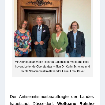
v.l.Oberstaatsanwältin Ricarda Bat­ten­stein, Wolf­gang Rol­s­
ho­ven, Lei­tende Ober­staats­an­wäl­tin Dr. Karin Schwarz und
rechts Staats­an­wäl­tin Alex­an­dra Leue. Foto: Privat
Der Anti­se­mi­tis­mus­be­auf­tragte der Lan­des­
haupt­stadt Düs­sel­dorf,
Wolf­gang Rol­s­ho­