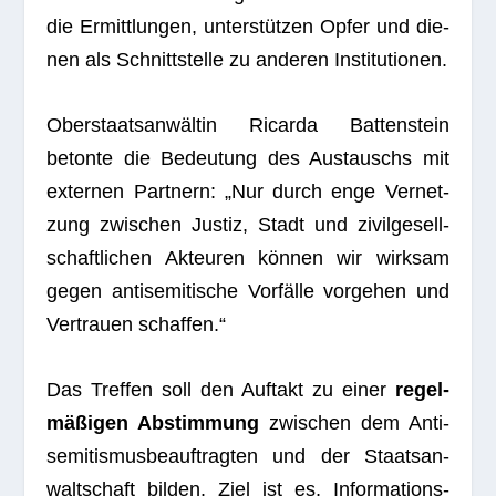
die Ermitt­lun­gen, unter­stüt­zen Opfer und die­
nen als Schnitt­stelle zu ande­ren Institutionen.
Ober­staats­an­wäl­tin Ricarda Bat­ten­stein
betonte die Bedeu­tung des Aus­tauschs mit
exter­nen Part­nern: „Nur durch enge Ver­net­
zung zwi­schen Jus­tiz, Stadt und zivil­ge­sell­
schaft­li­chen Akteu­ren kön­nen wir wirk­sam
gegen anti­se­mi­ti­sche Vor­fälle vor­ge­hen und
Ver­trauen schaffen.“
Das Tref­fen soll den Auf­takt zu einer
regel­
mä­ßi­gen Abstim­mung
zwi­schen dem Anti­
se­mi­tis­mus­be­auf­trag­ten und der Staats­an­
walt­schaft bil­den. Ziel ist es, Infor­ma­ti­ons­