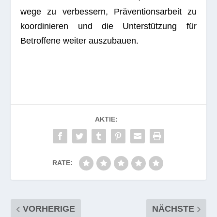
wege zu ver­bes­sern, Prä­ven­ti­ons­ar­beit zu
koor­di­nie­ren und die Unter­stüt­zung für
Betrof­fene wei­ter auszubauen.
AKTIE:
RATE:
VORHERIGE
NÄCHSTE