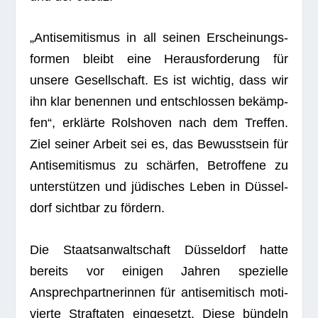
„Anti­se­mi­tis­mus in all sei­nen Erschei­nungs­
for­men bleibt eine Her­aus­for­de­rung für
unsere Gesell­schaft. Es ist wich­tig, dass wir
ihn klar benen­nen und ent­schlos­sen bekämp­
fen“, erklärte Rol­s­ho­ven nach dem Tref­fen.
Ziel sei­ner Arbeit sei es, das Bewusst­sein für
Anti­se­mi­tis­mus zu schär­fen, Betrof­fene zu
unter­stüt­zen und jüdi­sches Leben in Düs­sel­
dorf sicht­bar zu fördern.
Die Staats­an­walt­schaft Düs­sel­dorf hatte
bereits vor eini­gen Jah­ren spe­zi­elle
Ansprech­part­ne­rin­nen für anti­se­mi­tisch moti­
vierte Straf­ta­ten ein­ge­setzt. Diese bün­deln