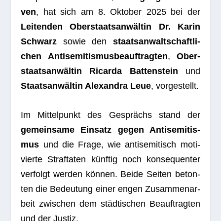
ven
, hat sich am 8. Okto­ber 2025 bei der
Lei­ten­den Ober­staats­an­wäl­tin Dr. Karin
Schwarz
sowie den
staats­an­walt­schaft­li­
chen Anti­se­mi­tis­mus­be­auf­trag­ten
,
Ober­
staats­an­wäl­tin Ricarda Bat­ten­stein
und
Staats­an­wäl­tin Alex­an­dra Leue
, vor­ge­stellt.
Im Mit­tel­punkt des Gesprächs stand der
gemein­same Ein­satz gegen Anti­se­mi­tis­
mus
und die Frage, wie anti­se­mi­tisch moti­
vierte Straf­ta­ten künf­tig noch kon­se­quen­ter
ver­folgt wer­den kön­nen. Beide Sei­ten beton­
ten die Bedeu­tung einer engen Zusam­men­ar­
beit zwi­schen dem städ­ti­schen Beauf­trag­ten
und der Justiz.