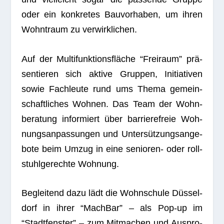
oder ein kon­kre­tes Bau­vor­ha­ben, um ihren
Wohn­traum zu verwirklichen.
Auf der Mul­ti­funk­ti­ons­flä­che “Frei­raum” prä­
sen­tie­ren sich aktive Grup­pen, Initia­ti­ven
sowie Fach­leute rund ums Thema gemein­
schaft­li­ches Woh­nen. Das Team der Wohn­
be­ra­tung infor­miert über bar­rie­re­freie Woh­
nungs­an­pas­sun­gen und Unter­süt­zungs­an­ge­
bote beim Umzug in eine senio­ren- oder roll­
stuhl­ge­rechte Wohnung.
Beglei­tend dazu lädt die Wohn­schule Düs­sel­
dorf in ihrer “Mach­Bar” – als Pop-up im
“Stadt­fens­ter” – zum Mit­ma­chen und Aus­pro­