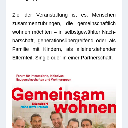
Ziel der Ver­an­stal­tung ist es, Men­schen
zusam­men­zu­brin­gen, die gemein­schaft­lich
woh­nen möch­ten – in selbst­ge­wähl­ter Nach­
bar­schaft, gene­ra­ti­ons­über­grei­fend oder als
Fami­lie mit Kin­dern, als allein­er­zie­hen­der
Eltern­teil, Sin­gle oder in einer Partnerschaft.