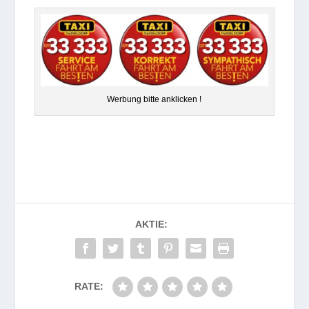
Wer­bung bitte anklicken !
AKTIE:
RATE: