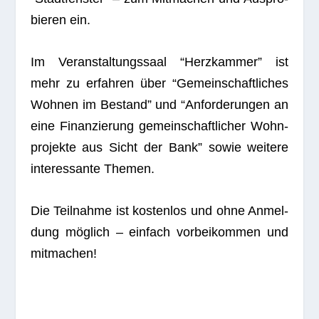
bie­ren ein.
Im Ver­an­stal­tungs­saal “Herz­kam­mer” ist
mehr zu erfah­ren über “Gemein­schaft­li­ches
Woh­nen im Bestand” und “Anfor­de­run­gen an
eine Finan­zie­rung gemein­schaft­li­cher Wohn­
pro­jekte aus Sicht der Bank” sowie wei­tere
inter­es­sante Themen.
Die Teil­nahme ist kos­ten­los und ohne Anmel­
dung mög­lich – ein­fach vor­bei­kom­men und
mitmachen!