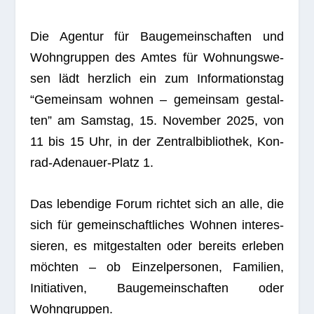
Die Agen­tur für Bau­ge­mein­schaf­ten und
Wohn­grup­pen des Amtes für Woh­nungs­we­
sen lädt herz­lich ein zum Infor­ma­ti­ons­tag
“Gemein­sam woh­nen – gemein­sam gestal­
ten” am Sams­tag, 15. Novem­ber 2025, von
11 bis 15 Uhr, in der Zen­tral­bi­blio­thek, Kon­
rad-Ade­nauer-Platz 1.
Das leben­dige Forum rich­tet sich an alle, die
sich für gemein­schaft­li­ches Woh­nen inter­es­
sie­ren, es mit­ge­stal­ten oder bereits erle­ben
möch­ten – ob Ein­zel­per­so­nen, Fami­lien,
Initia­ti­ven, Bau­ge­mein­schaf­ten oder
Wohngruppen.