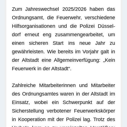
Zum Jah­res­wech­sel 2025/2026 haben das
Ord­nungs­amt, die Feu­er­wehr, ver­schie­dene
Hilfs­or­ga­ni­sa­tio­nen und die Poli­zei Düs­sel­
dorf erneut eng zusam­men­ge­ar­bei­tet, um
einen siche­ren Start ins neue Jahr zu
gewähr­leis­ten. Wie bereits im Vor­jahr galt in
der Alt­stadt eine All­ge­mein­ver­fü­gung: „Kein
Feu­er­werk in der Altstadt“.
Zahl­rei­che Mit­ar­bei­te­rin­nen und Mit­ar­bei­ter
des Ord­nungs­am­tes waren in der Alt­stadt im
Ein­satz, wobei ein Schwer­punkt auf der
Sicher­stel­lung ver­bo­te­ner Feu­er­werks­kör­per
in Koope­ra­tion mit der Poli­zei lag. Trotz des