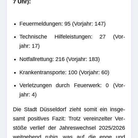
7 Uhr):
Feu­er­mel­dun­gen: 95 (Vor­jahr: 147)
Tech­ni­sche Hil­fe­leis­tun­gen: 27 (Vor­
jahr: 17)
Not­fall­ret­tung: 216 (Vor­jahr: 183)
Kran­ken­trans­porte: 100 (Vor­jahr: 60)
Ver­let­zun­gen durch Feu­er­werk: 0 (Vor­
jahr: 4)
Die Stadt Düs­sel­dorf zieht somit ein ins­ge­
samt posi­ti­ves Fazit: Trotz ver­ein­zel­ter Ver­
stöße ver­lief der Jah­res­wech­sel 2025/2026
weit­ge­hend ruhig, was auf die enge und