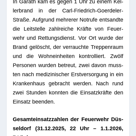
In Garath kam es gegen 1 Uhr zu einem Kel­
ler­brand in der Carl-Fried­rich-Goer­de­ler-
Straße. Auf­grund meh­re­rer Not­rufe ent­sandte
die Leit­stelle zahl­rei­che Kräfte von Feu­er­
wehr und Ret­tungs­dienst. Vor Ort wurde der
Brand gelöscht, der ver­rauchte Trep­pen­raum
und die Wohn­ein­hei­ten kon­trol­liert. Zwölf
Per­so­nen wur­den betreut, zwei davon muss­
ten nach medi­zi­ni­scher Erst­ver­sor­gung in ein
Kran­ken­haus gebracht wer­den. Nach rund
zwei Stun­den konn­ten die Ein­satz­kräfte den
Ein­satz beenden.
Gesamt­ein­satz­zah­len der Feu­er­wehr Düs­
sel­dorf (31.12.2025, 22 Uhr – 1.1.2026,