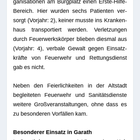
ga­ni­sa­tio­nen am Burg­platz einen Erste-Hilfe-
Bereich. Hier wur­den sechs Pati­en­ten ver­
sorgt (Vor­jahr: 2), kei­ner musste ins Kran­ken­
haus trans­por­tiert wer­den. Ver­let­zun­gen
durch Feu­er­werks­kör­per blie­ben dies­mal aus
(Vor­jahr: 4), ver­bale Gewalt gegen Ein­satz­
kräfte von Feu­er­wehr und Ret­tungs­dienst
gab es nicht.
Neben den Fei­er­lich­kei­ten in der Alt­stadt
beglei­te­ten Feu­er­wehr und Sani­täts­dienste
wei­tere Groß­ver­an­stal­tun­gen, ohne dass es
zu beson­de­ren Vor­fäl­len kam.
Beson­de­rer Ein­satz in Garath