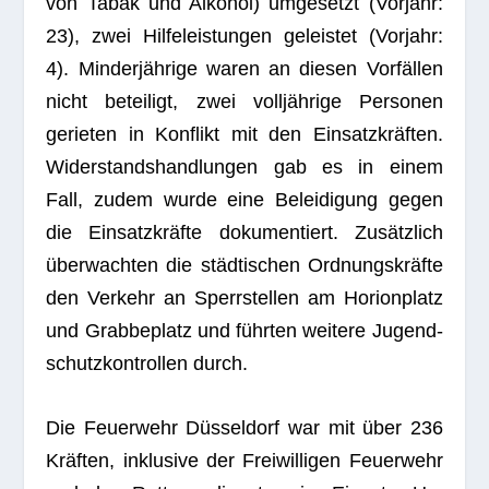
von Tabak und Alko­hol) umge­setzt (Vor­jahr:
23), zwei Hil­fe­leis­tun­gen geleis­tet (Vor­jahr:
4). Min­der­jäh­rige waren an die­sen Vor­fäl­len
nicht betei­ligt, zwei voll­jäh­rige Per­so­nen
gerie­ten in Kon­flikt mit den Ein­satz­kräf­ten.
Wider­stands­hand­lun­gen gab es in einem
Fall, zudem wurde eine Belei­di­gung gegen
die Ein­satz­kräfte doku­men­tiert. Zusätz­lich
über­wach­ten die städ­ti­schen Ord­nungs­kräfte
den Ver­kehr an Sperr­stel­len am Hori­onplatz
und Grab­beplatz und führ­ten wei­tere Jugend­
schutz­kon­trol­len durch.
Die Feu­er­wehr Düs­sel­dorf war mit über 236
Kräf­ten, inklu­sive der Frei­wil­li­gen Feu­er­wehr