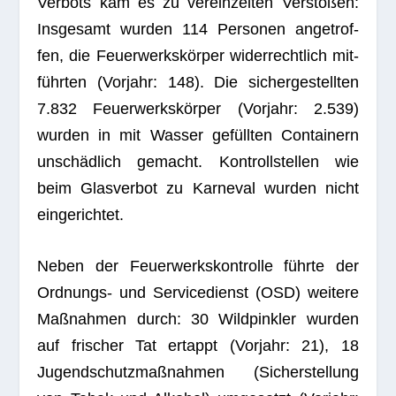
Ver­bots kam es zu ver­ein­zel­ten Ver­stö­ßen:
Ins­ge­samt wur­den 114 Per­so­nen ange­trof­
fen, die Feu­er­werks­kör­per wider­recht­lich mit­
führ­ten (Vor­jahr: 148). Die sicher­ge­stell­ten
7.832 Feu­er­werks­kör­per (Vor­jahr: 2.539)
wur­den in mit Was­ser gefüll­ten Con­tai­nern
unschäd­lich gemacht. Kon­troll­stel­len wie
beim Glas­ver­bot zu Kar­ne­val wur­den nicht
eingerichtet.
Neben der Feu­er­werks­kon­trolle führte der
Ord­nungs- und Ser­vice­dienst (OSD) wei­tere
Maß­nah­men durch: 30 Wild­pin­k­ler wur­den
auf fri­scher Tat ertappt (Vor­jahr: 21), 18
Jugend­schutz­maß­nah­men (Sicher­stel­lung