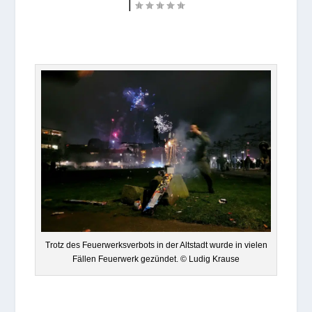
|
Trotz des Feu­er­werks­ver­bots in der Alt­stadt wurde in vie­len
Fäl­len Feu­er­werk gezün­det. © Ludig Krause