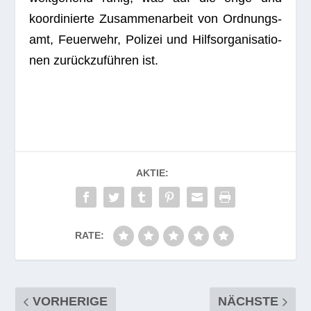
koor­di­nierte Zusam­men­ar­beit von Ord­nungs­
amt, Feu­er­wehr, Poli­zei und Hilfs­or­ga­ni­sa­tio­
nen zurück­zu­füh­ren ist.
AKTIE:
RATE:
VORHERIGE
NÄCHSTE