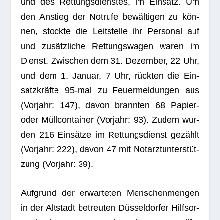
und des Ret­tungs­diens­tes, im Ein­satz. Um
den Anstieg der Not­rufe bewäl­ti­gen zu kön­
nen, stockte die Leit­stelle ihr Per­so­nal auf
und zusätz­li­che Ret­tungs­wa­gen waren im
Dienst. Zwi­schen dem 31. Dezem­ber, 22 Uhr,
und dem 1. Januar, 7 Uhr, rück­ten die Ein­
satz­kräfte 95-mal zu Feu­er­mel­dun­gen aus
(Vor­jahr: 147), davon brann­ten 68 Papier-
oder Müll­con­tai­ner (Vor­jahr: 93). Zudem wur­
den 216 Ein­sätze im Ret­tungs­dienst gezählt
(Vor­jahr: 222), davon 47 mit Not­arzt­un­ter­stüt­
zung (Vor­jahr: 39).
Auf­grund der erwar­te­ten Men­schen­men­gen
in der Alt­stadt betreu­ten Düs­sel­dor­fer Hilfs­or­