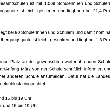
esamt­schu­len ist mit 1.069 Schü­le­rin­nen und Schü­ler
ngs­quote ist leicht gestie­gen und liegt nun bei 21,4 Pro
iegt bei 90 Schü­le­rin­nen und Schü­lern und damit nomi­na
ber­gangs­quote ist leicht gesun­ken und liegt bei 1,8 Pro
inen Platz an der gewünsch­ten wei­ter­füh­ren­den Schul
r/Anfang März von der Schule schrift­lich infor­miert un
 einer ande­ren Schule anzu­mel­den. Dafür hat die Lan­des
mel­de­block eingerichtet:
nd 15 bis 19 Uhr
hr und 15 bis 19 Uhr