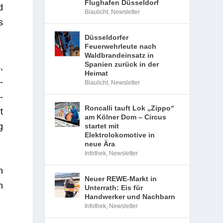
Flughafen Düsseldorf
d
Blaulicht
,
Newsletter
s
Düsseldorfer
Feuerwehrleute nach
Waldbrandeinsatz in
Spanien zurück in der
,
Heimat
­
Blaulicht
,
Newsletter
­
Roncalli tauft Lok „Zippo“
t
am Kölner Dom – Circus
g
startet mit
Elektrolokomotive in
neue Ära
Infothek
,
Newsletter
m
Neuer REWE-Markt in
m
Unterrath: Eis für
Handwerker und Nachbarn
Infothek
,
Newsletter