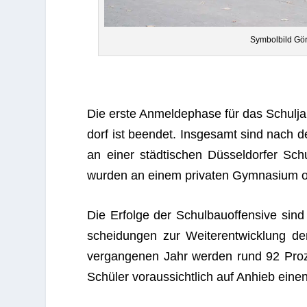
Sym­bol­bild Gö
Die erste Anmel­de­phase für das Schul­ja
dorf ist been­det. Ins­ge­samt sind nach d
an einer städ­ti­schen Düs­sel­dor­fer Sc
wur­den an einem pri­va­ten Gym­na­sium 
Die Erfolge der Schul­bau­of­fen­sive sind
schei­dun­gen zur Wei­ter­ent­wick­lung d
ver­gan­ge­nen Jahr wer­den rund 92 Pro­
Schü­ler vor­aus­sicht­lich auf Anhieb ein