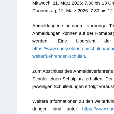
Mitt­woch, 11. März 2026: 7.30 bis 13 U
Don­ners­tag, 12. März 2026: 7.30 bis 12
Anmel­dun­gen sind nur mit vor­he­ri­ger Te
Anmel­dun­gen kön­nen auf der Home­page o
wer­den. Eine Über­sicht der 
https://www.duesseldorf.de/schulen/uebe
weiterfuehrenden-schulen
.
Zum Abschluss des Anmel­de­ver­fah­rens zu
Schü­ler einen Schul­platz erhal­ten. Der
jewei­li­gen Schul­lei­tun­gen erfolgt vor­aus
Wei­tere Infor­ma­tio­nen zu den wei­ter­f
dun­gen sind unter
https://www.du