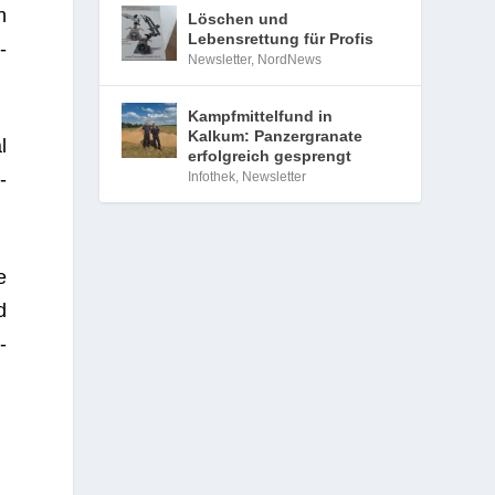
n
Löschen und
Lebensrettung für Profis
­
Newsletter
,
NordNews
Kampfmittelfund in
Kalkum: Panzergranate
l
erfolgreich gesprengt
­
Infothek
,
Newsletter
e
d
­