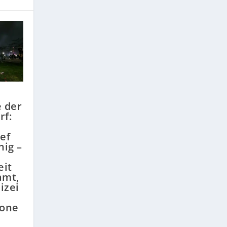
 der
rf:
ef
hig –
it
amt,
izei
ione