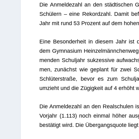
Die Anmel­de­zahl an den städ­ti­schen G
Schü­lern – eine Rekord­zahl. Damit bef
Jahr mit rund 53 Pro­zent auf dem hohen 
Eine Beson­der­heit in die­sem Jahr ist d
dem Gym­na­sium Hein­zel­männ­chen­weg
men­den Schul­jahr suk­zes­sive auf­wach­
men, zunächst wie geplant für zwei Schu
Schlü­ter­straße, bevor es zum Schul­
umzieht und die Zügig­keit auf 4 erhöht w
Die Anmel­de­zahl an den Real­schu­len is
Vor­jahr (1.113) noch ein­mal höher aus­g
bestä­tigt wird. Die Über­gangs­quote liegt