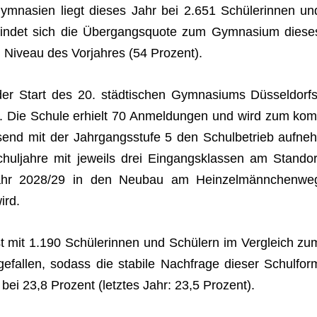
ym­na­sien liegt die­ses Jahr bei 2.651 Schü­le­rin­nen un
in­det sich die Über­gangs­quote zum Gym­na­sium die­se
Niveau des Vor­jah­res (54 Prozent).
er Start des 20. städ­ti­schen Gym­na­si­ums Düs­sel­dorfs
. Die Schule erhielt 70 Anmel­dun­gen und wird zum kom
send mit der Jahr­gangs­stufe 5 den Schul­be­trieb auf­neh
l­jahre mit jeweils drei Ein­gangs­klas­sen am Stand­or
jahr 2028/29 in den Neu­bau am Hein­zel­männ­chen­we
ird.
t mit 1.190 Schü­le­rin­nen und Schü­lern im Ver­gleich zu
e­fal­len, sodass die sta­bile Nach­frage die­ser Schul­for
 bei 23,8 Pro­zent (letz­tes Jahr: 23,5 Prozent).