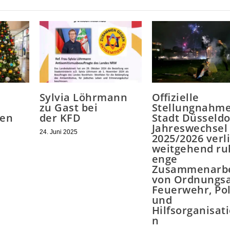
Sylvia Löhrmann
Offizielle
zu Gast bei
Stellungnahme
nen
der KFD
Stadt Düsseldo
Jahreswechsel
24. Juni 2025
2025/2026 verli
weitgehend ru
enge
Zusammenarbe
von Ordnungs
Feuerwehr, Pol
und
Hilfsorganisat
n