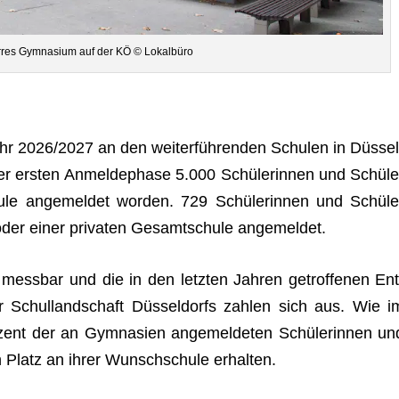
r­res Gym­na­sium auf der KÖ © Lokalbüro
hr 2026/2027 an den wei­ter­füh­ren­den Schu­len in Düs­sel
er ers­ten Anmel­de­phase 5.000 Schü­le­rin­nen und Schü­le
hule ange­mel­det wor­den. 729 Schü­le­rin­nen und Schü­le
oder einer pri­va­ten Gesamt­schule angemeldet.
 mess­bar und die in den letz­ten Jah­ren getrof­fe­nen Ent
er Schul­land­schaft Düs­sel­dorfs zah­len sich aus. Wie i
zent der an Gym­na­sien ange­mel­de­ten Schü­le­rin­nen un
en Platz an ihrer Wunsch­schule erhalten.