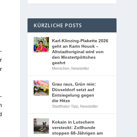
KÜRZLICHE POSTS
Karl-Klinzing-Plakette 2026
geht an Karin Houck –
­
Altstadtoriginal wird von
den Mostertpöttches
r
geehrt
r
Menschen
,
Newsletter
Grau raus, Grün rein:
Düsseldorf setzt auf
Entsiegelung gegen
­
die Hitze
m
StadtNatur-Tipp
,
Newsletter
d
Kokain in Lutschern
versteckt: Zollhunde
stoppen 68-Jährigen am