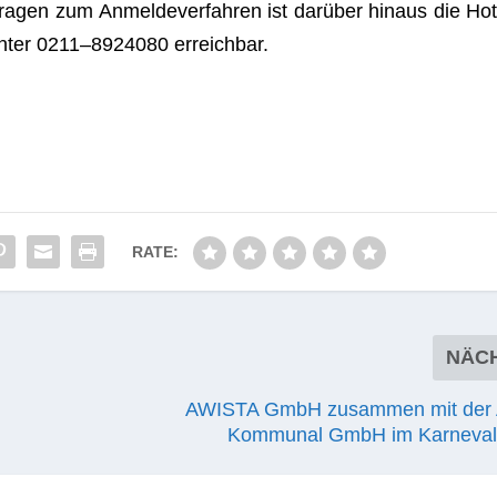
ra­gen zum Anmel­de­ver­fah­ren ist dar­über hin­aus die Hot
unter 0211–8924080 erreichbar.
RATE:
NÄC
AWISTA GmbH zusammen mit der
Kommunal GmbH im Karneval