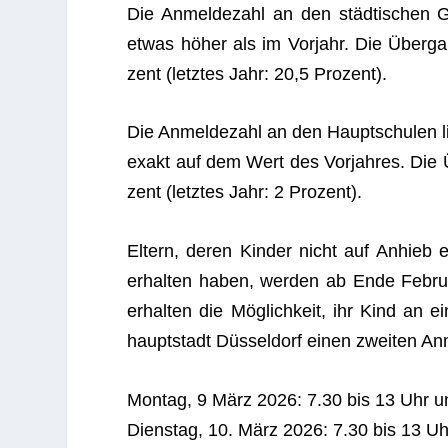
Die Anmel­de­zahl an den städ­ti­schen G
etwas höher als im Vor­jahr. Die Über­ga
zent (letz­tes Jahr: 20,5 Prozent).
Die Anmel­de­zahl an den Haupt­schu­len l
exakt auf dem Wert des Vor­jah­res. Die Ü
zent (letz­tes Jahr: 2 Prozent).
Eltern, deren Kin­der nicht auf Anhieb e
erhal­ten haben, wer­den ab Ende Februa
erhal­ten die Mög­lich­keit, ihr Kind an
haupt­stadt Düs­sel­dorf einen zwei­ten An
Mon­tag, 9 März 2026: 7.30 bis 13 Uhr u
Diens­tag, 10. März 2026: 7.30 bis 13 U