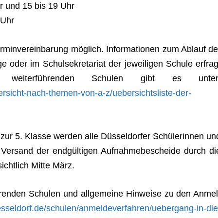
hr und 15 bis 19 Uhr
 Uhr
r­min­ver­ein­ba­rung mög­lich. Infor­ma­tio­nen zum Ablauf de
der im Schul­se­kre­ta­riat der jewei­li­gen Schule erfrag
wei­ter­füh­ren­den Schu­len gibt es unter
rsicht-nach-themen-von-a‑z/uebersichtsliste-der-
r 5. Klasse wer­den alle Düs­sel­dor­fer Schü­le­rin­nen un
 Ver­sand der end­gül­ti­gen Auf­nah­me­be­scheide durch di
­sicht­lich Mitte März.
üh­ren­den Schu­len und all­ge­meine Hin­weise zu den Anmel
esseldorf.de/schulen/anmeldeverfahren/uebergang-in-die