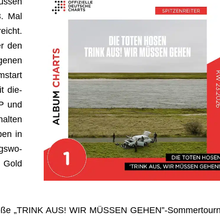
üs­sen
. Mal
eicht.
er den
ge­nen
­start
t die­
AP und
al­ten
ben in
gs­wo­
Gold
die große „TRINK AUS! WIR MÜSSEN GEHEN”-Sommertour