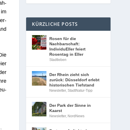
ah­
 im
er­
KÜRZLICHE POSTS
and
Rosen für die
Nachbarschaft:
IndividuEller feiert
Rosentag in Eller
Die
Stadtleben
ier
der
Der Rhein zieht sich
zurück: Düsseldorf erlebt
hre
historischen Tiefstand
eu­
Newsletter
,
StadtNatur-Tipp
Der Park der Sinne in
Kaarst
Newsletter
,
NordNews