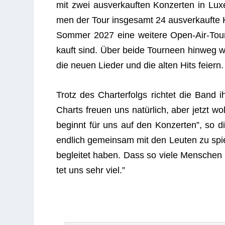
mit zwei aus­ver­kauf­ten Kon­zer­ten in 
men der Tour ins­ge­samt 24 aus­ver­kaufte 
Som­mer 2027 eine wei­tere Open-Air-Tour­n
kauft sind. Über beide Tour­neen hin­weg 
die neuen Lie­der und die alten Hits feiern.
Trotz des Chart­erfolgs rich­tet die Band ih
Charts freuen uns natür­lich, aber jetzt wol
beginnt für uns auf den Kon­zer­ten”, so 
end­lich gemein­sam mit den Leu­ten zu spie
beglei­tet haben. Dass so viele Men­schen
tet uns sehr viel.”