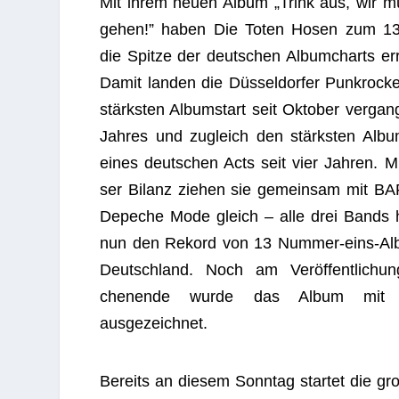
Mit ihrem neuen Album „Trink aus, wir m
gehen!” haben Die Toten Hosen zum 13
die Spitze der deut­schen Album­charts err
Damit lan­den die Düs­sel­dor­fer Punk­ro­ck
stärks­ten Album­start seit Okto­ber ver­gan­
Jah­res und zugleich den stärks­ten Album
eines deut­schen Acts seit vier Jah­ren. Mi
ser Bilanz zie­hen sie gemein­sam mit B
Depe­che Mode gleich – alle drei Bands h
nun den Rekord von 13 Num­mer-eins-Al
Deutsch­land. Noch am Ver­öf­fent­li­chun
chen­ende wurde das Album mit 
ausgezeichnet.
Bereits an die­sem Sonn­tag star­tet 