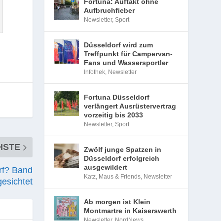
Fortuna: Auftakt ohne
Aufbruchfieber
Newsletter
,
Sport
Düsseldorf wird zum
Treffpunkt für Campervan-
Fans und Wassersportler
Infothek
,
Newsletter
Fortuna Düsseldorf
verlängert Ausrüstervertrag
vorzeitig bis 2033
Newsletter
,
Sport
HSTE
Zwölf junge Spatzen in
Düsseldorf erfolgreich
ausgewildert
rf? Band
Katz, Maus & Friends
,
Newsletter
esichtet
Ab morgen ist Klein
Montmartre in Kaiserswerth
Newsletter
,
NordNews