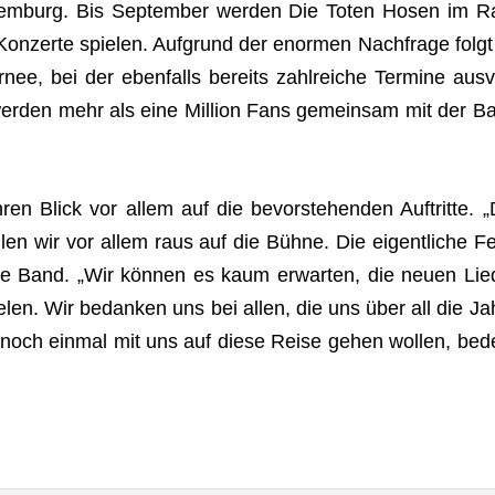
Luxem­burg. Bis Sep­tem­ber wer­den Die Toten Hosen im R
Kon­zerte spie­len. Auf­grund der enor­men Nach­frage folgt
ee, bei der eben­falls bereits zahl­rei­che Ter­mine aus­v
wer­den mehr als eine Mil­lion Fans gemein­sam mit der B
ren Blick vor allem auf die bevor­ste­hen­den Auf­tritte. „
­len wir vor allem raus auf die Bühne. Die eigent­li­che Fe
die Band. „Wir kön­nen es kaum erwar­ten, die neuen Lie­
­len. Wir bedan­ken uns bei allen, die uns über all die Ja
 noch ein­mal mit uns auf diese Reise gehen wol­len, bed