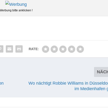
Wer­bung bitte anklicken !
RATE:
NÄC
on
Wo nächtigt Robbie Williams in Düsseldo
im Medienhafen g