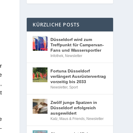
KÜRZLICHE POSTS
Düsseldorf wird zum
Treffpunkt für Campervan-
Fans und Wassersportler
Infothek
,
Newsletter
r
Fortuna Düsseldorf
e
verlängert Ausrüstervertrag
vorzeitig bis 2033
,
Newsletter
,
Sport
t
Zwölf junge Spatzen in
Düsseldorf erfolgreich
ausgewildert
e
Katz, Maus & Friends
,
Newsletter
­