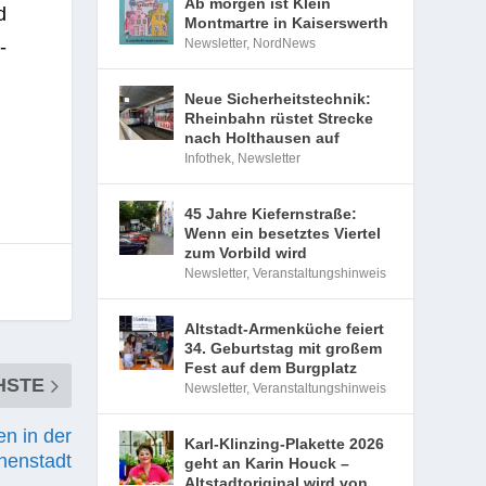
Ab morgen ist Klein
d
Montmartre in Kaiserswerth
Newsletter
,
NordNews
­
Neue Sicherheitstechnik:
Rheinbahn rüstet Strecke
nach Holthausen auf
Infothek
,
Newsletter
45 Jahre Kiefernstraße:
Wenn ein besetztes Viertel
zum Vorbild wird
Newsletter
,
Veranstaltungshinweis
Altstadt-Armenküche feiert
34. Geburtstag mit großem
Fest auf dem Burgplatz
HSTE
Newsletter
,
Veranstaltungshinweis
en in der
Karl-Klinzing-Plakette 2026
nenstadt
geht an Karin Houck –
Altstadtoriginal wird von