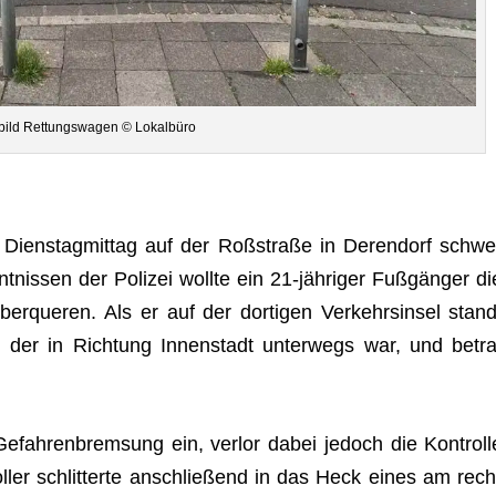
bild Ret­tungs­wa­gen © Lokalbüro
 am Diens­tag­mit­tag auf der Roß­straße in Deren­dorf schwe
t­nis­sen der Poli­zei wollte ein 21-jäh­ri­ger Fuß­gän­ger di
que­ren. Als er auf der dor­ti­gen Ver­kehrs­in­sel stand
r, der in Rich­tung Innen­stadt unter­wegs war, und betra
ne Gefah­ren­brem­sung ein, ver­lor dabei jedoch die Kon­troll
­ler schlit­terte anschlie­ßend in das Heck eines am rech