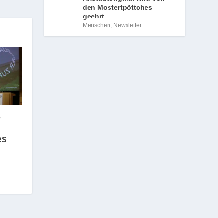
den Mostertpöttches
geehrt
Menschen
,
Newsletter
r
es