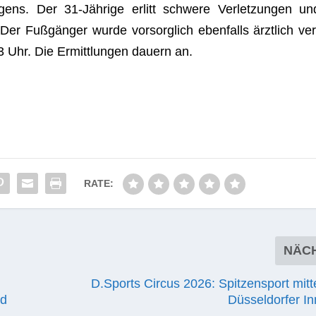
­gens. Der 31-Jäh­rige erlitt schwere Ver­let­zun­gen un
 Der Fuß­gän­ger wurde vor­sorg­lich eben­falls ärzt­lich ver
 Uhr. Die Ermitt­lun­gen dau­ern an.
RATE:
NÄC
D.Sports Circus 2026: Spitzensport mitt
nd
Düsseldorfer In