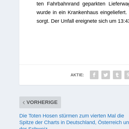
ten Fahr­bahn­rand gepark­ten Lie­fer­wa
wurde in ein Kran­ken­haus ein­ge­lie­fert.
sorgt. Der Unfall ereig­nete sich um 13:43
AKTIE:
VORHERIGE
Die Toten Hosen stürmen zum vierten Mal die
Spitze der Charts in Deutschland, Österreich u