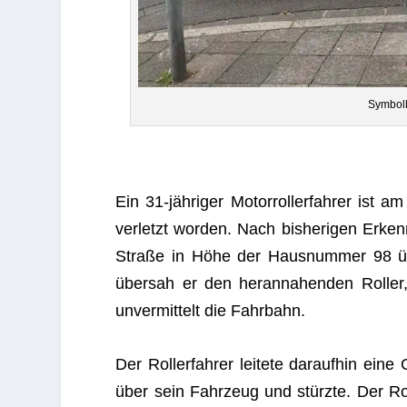
Sym­bol­
Ein 31-jäh­ri­ger Motor­rol­ler­fah­rer ist
ver­letzt wor­den. Nach bis­he­ri­gen Erkenn
Straße in Höhe der Haus­num­mer 98 über­
über­sah er den her­an­na­hen­den Rol­le
unver­mit­telt die Fahrbahn.
Der Rol­ler­fah­rer lei­tete dar­auf­hin ei
über sein Fahr­zeug und stürzte. Der Rol