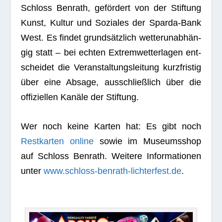
Schloss Ben­rath, geför­dert von der Stif­tung
Kunst, Kul­tur und Sozia­les der Sparda-Bank
West. Es fin­det grund­sätz­lich wet­ter­un­ab­hän­
gig statt – bei ech­ten Extrem­wet­ter­la­gen ent­
schei­det die Ver­an­stal­tungs­lei­tung kurz­fris­tig
über eine Absage, aus­schließ­lich über die
offi­zi­el­len Kanäle der Stiftung.
Wer noch keine Kar­ten hat: Es gibt noch
Rest­kar­ten online
sowie im Muse­ums­shop
auf Schloss Ben­rath. Wei­tere Infor­ma­tio­nen
unter
www.schloss-benrath-lichterfest.de
.