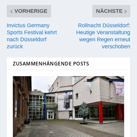
VORHERIGE
NÄCHSTE
Invictus Germany
Rollnacht Düsseldorf:
Sports Festival kehrt
Heutige Veranstaltung
nach Düsseldorf
wegen Regen erneut
zurück
verschoben
ZUSAMMENHÄNGENDE POSTS