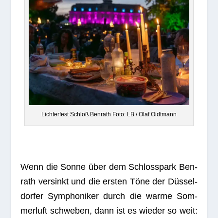
Lich­ter­fest Schloß Ben­rath Foto: LB / Olaf Oidtmann
Wenn die Sonne über dem Schloss­park Ben­
rath ver­sinkt und die ers­ten Töne der Düs­sel­
dor­fer Sym­pho­ni­ker durch die warme Som­
mer­luft schwe­ben, dann ist es wie­der so weit: