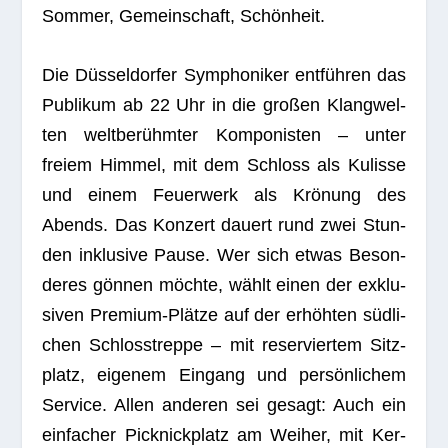
Som­mer, Gemein­schaft, Schönheit.
Die Düs­sel­dor­fer Sym­pho­ni­ker ent­füh­ren das
Publi­kum ab 22 Uhr in die gro­ßen Klang­wel­
ten welt­be­rühm­ter Kom­po­nis­ten – unter
freiem Him­mel, mit dem Schloss als Kulisse
und einem Feu­er­werk als Krö­nung des
Abends. Das Kon­zert dau­ert rund zwei Stun­
den inklu­sive Pause. Wer sich etwas Beson­
de­res gön­nen möchte, wählt einen der exklu­
si­ven Pre­mium-Plätze auf der erhöh­ten süd­li­
chen Schloss­treppe – mit reser­vier­tem Sitz­
platz, eige­nem Ein­gang und per­sön­li­chem
Ser­vice. Allen ande­ren sei gesagt: Auch ein
ein­fa­cher Pick­nick­platz am Wei­her, mit Ker­