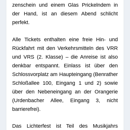
zen­schein und einem Glas Pri­ckeln­dem in
der Hand, ist an die­sem Abend schlicht
perfekt.
Alle Tickets ent­hal­ten eine freie Hin- und
Rück­fahrt mit den Ver­kehrs­mit­teln des VRR
und VRS (2. Klasse) – die Anreise ist also
denk­bar ent­spannt. Ein­lass ist über den
Schloss­vor­platz am Haupt­ein­gang (Ben­ra­ther
Schloß­al­lee 100, Ein­gang 1 und 2) sowie
über den Neben­ein­gang an der Oran­ge­rie
(Urden­ba­cher Allee, Ein­gang 3, nicht
barrierefrei).
Das Lich­ter­fest ist Teil des Musik­jahrs