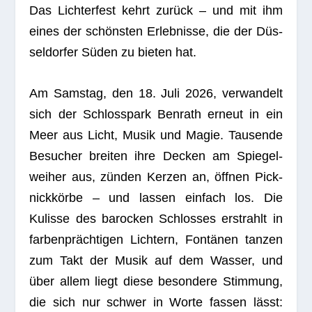
Das Lich­ter­fest kehrt zurück – und mit ihm
eines der schöns­ten Erleb­nisse, die der Düs­
sel­dor­fer Süden zu bie­ten hat.
Am Sams­tag, den 18. Juli 2026, ver­wan­delt
sich der Schloss­park Ben­rath erneut in ein
Meer aus Licht, Musik und Magie. Tau­sende
Besu­cher brei­ten ihre Decken am Spie­gel­
wei­her aus, zün­den Ker­zen an, öff­nen Pick­
nick­körbe – und las­sen ein­fach los. Die
Kulisse des baro­cken Schlos­ses erstrahlt in
far­ben­präch­ti­gen Lich­tern, Fon­tä­nen tan­zen
zum Takt der Musik auf dem Was­ser, und
über allem liegt diese beson­dere Stim­mung,
die sich nur schwer in Worte fas­sen lässt: