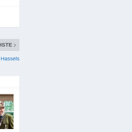
HSTE
n Hassels