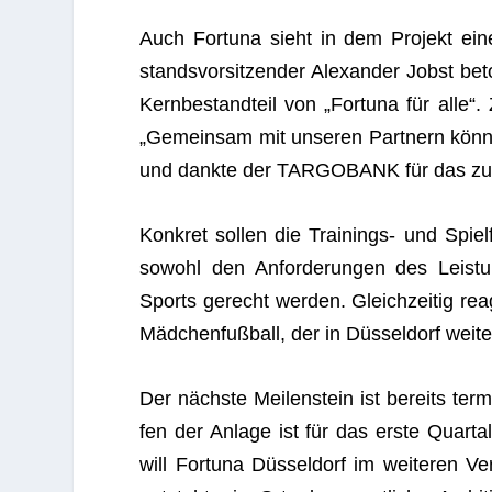
Auch For­tuna sieht in dem Pro­jekt eine
stands­vor­sit­zen­der Alex­an­der Jobst be
Kern­be­stand­teil von „For­tuna für alle“.
„Gemein­sam mit unse­ren Part­nern kön­n
und dankte der TARGOBANK für das zus
Kon­kret sol­len die Trai­nings- und Spiel
sowohl den Anfor­de­run­gen des Leis­tun
Sports gerecht wer­den. Gleich­zei­tig r
Mäd­chen­fuß­ball, der in Düs­sel­dorf wei
Der nächste Mei­len­stein ist bereits ter­m
fen der Anlage ist für das erste Quar­ta
will For­tuna Düs­sel­dorf im wei­te­ren Ve