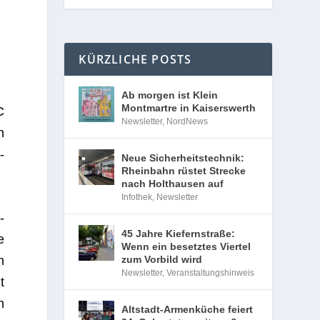
KÜRZLICHE POSTS
Ab morgen ist Klein
Montmartre in Kaiserswerth
C
Newsletter
,
NordNews
h
­
Neue Sicherheitstechnik:
Rheinbahn rüstet Strecke
nach Holthausen auf
Infothek
,
Newsletter
­
45 Jahre Kiefernstraße:
e
Wenn ein besetztes Viertel
m
zum Vorbild wird
Newsletter
,
Veranstaltungshinweis
t
m
Altstadt-Armenküche feiert