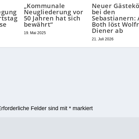
„Kommunale
Neuer Gästekö
egung
Neugliederung vor
bei den
rtstag
50 Jahren hat sich
Sebastianern: 
se
bewährt“
Both löst Wolf
Diener ab
19. Mai 2025
21. Juli 2026
Erforderliche Felder sind mit
*
markiert