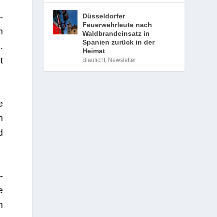
Düsseldorfer
­
Feuerwehrleute nach
n
Waldbrandeinsatz in
Spanien zurück in der
.
Heimat
t
Blaulicht
,
Newsletter
e
n
d
­
e
h