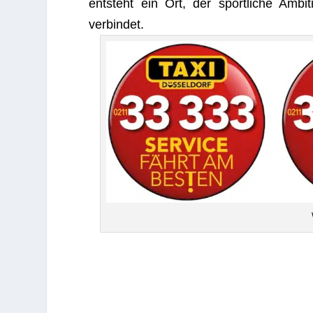
ent­steht ein Ort, der sport­li­che Ambi­ti
verbindet.