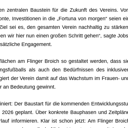
n zen­tra­len Bau­stein für die Zukunft des Ver­eins. Vor
tonte, Inves­ti­tio­nen in die „For­tuna von mor­gen“ seien ei
 Ziel sei es, den gesam­ten Ver­ein nach­hal­tig zu stär­ken
en wir hier nun einen gro­ßen Schritt gehen“, sagte Jobs
ätz­li­che Engagement.
­flä­chen am Flin­ger Broich so gestal­tet wer­den, dass si
gs­fuß­balls als auch den Bedürf­nis­sen des inklu­si­ve
eagiert der Ver­ein damit auf das Wachs­tum im Frauen- un
­ter an Bedeu­tung gewinnt.
i­niert: Der Bau­start für die kom­men­den Ent­wick­lungs­stu
l 2026 geplant. Über kon­krete Bau­pha­sen und Zeit­plän
r­lauf infor­mie­ren. Klar ist schon jetzt: Am Flin­ger Broic