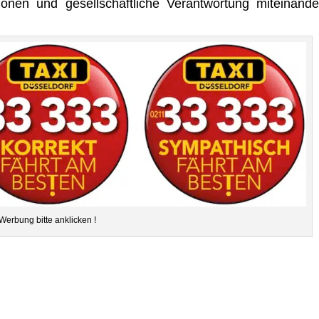
o­nen und gesell­schaft­li­che Ver­ant­wor­tung mit­ein­an­de
Wer­bung bitte anklicken !