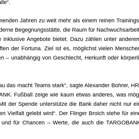
lle“.
­men­den Jah­ren zu weit mehr als einem rei­nen Trai­nings
oderne Begeg­nungs­stätte, die Raum für Nach­wuchs­ar­beit
inklu­sive Ange­bote bie­tet. Dazu zäh­len unter ande­re
­ten der For­tuna. Ziel ist es, mög­lichst vie­len Men­sche
 – unab­hän­gig von Geschlecht, Her­kunft oder kör­per­li
au das macht Teams stark“, sagte Alex­an­der Boh­rer, HR
BANK. Fuß­ball zeige wie kaum etwas ande­res, was mög
 Mit der Spende unter­stütze die Bank daher nicht nur ei
nen Viel­falt gelebt wird“. Der Flin­ger Broich stehe für ein
halt und für Chan­cen – Werte, die auch die TARGOBAN