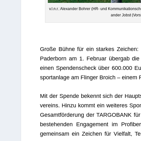
v.l.n.r.: Alex­an­der Boh­rer (HR- und Kom­mu­ni­ka­ti­on
an­der Jobst (Vor­s
Große Bühne für ein star­kes Zei­chen:
Pader­born am 1. Februar über­gab di
einen Spen­den­scheck über 600.000 Euro
sport­an­lage am Flin­ger Broich – einem Pr
Mit der Spende bekennt sich der Haupt­spon­
ver­eins. Hinzu kommt ein wei­te­res Spo
Gesamt­för­de­rung der TARGOBANK für da
bestehen­den Enga­ge­ment im Pro­fi­be
gemein­sam ein Zei­chen für Viel­falt, T