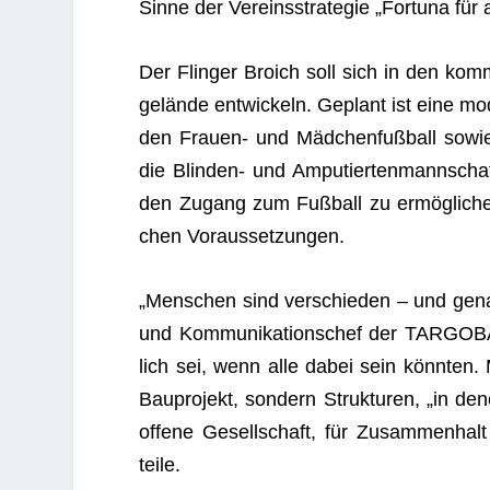
Sinne der Ver­eins­stra­te­gie „For­tuna für a
Der Flin­ger Broich soll sich in den kom
ge­lände ent­wi­ckeln. Geplant ist eine m
den Frauen- und Mäd­chen­fuß­ball sowie 
die Blin­den- und Ampu­tier­ten­mann­schaf
den Zugang zum Fuß­ball zu ermög­li­chen
chen Voraussetzungen.
„Men­schen sind ver­schie­den – und gen
und Kom­mu­ni­ka­ti­ons­chef der TARGO
lich sei, wenn alle dabei sein könn­ten.
Bau­pro­jekt, son­dern Struk­tu­ren, „in de
offene Gesell­schaft, für Zusam­men­
teile.