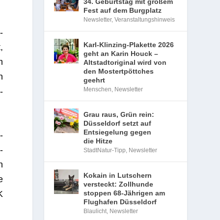
34. Geburtstag mit großem
Fest auf dem Burgplatz
Newsletter
,
Veranstaltungshinweis
­
Karl-Klinzing-Plakette 2026
,
geht an Karin Houck –
m
Altstadtoriginal wird von
den Mostertpöttches
n
geehrt
Menschen
,
Newsletter
­
Grau raus, Grün rein:
Düsseldorf setzt auf
Entsiegelung gegen
-
die Hitze
­
StadtNatur-Tipp
,
Newsletter
n
Kokain in Lutschern
e
versteckt: Zollhunde
K
stoppen 68-Jährigen am
Flughafen Düsseldorf
Blaulicht
,
Newsletter