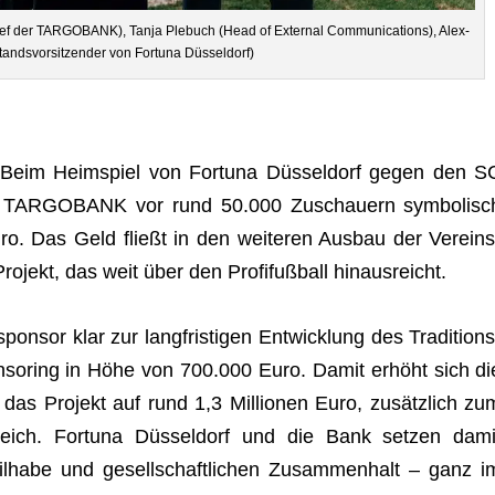
s­chef der TARGOBANK), Tanja Ple­buch (Head of Exter­nal Com­mu­ni­ca­ti­ons), Alex­
tands­vor­sit­zen­der von For­tuna Düsseldorf)
 Beim Heim­spiel von For­tuna Düs­sel­dorf gegen den S
e TARGOBANK vor rund 50.000 Zuschau­ern sym­bo­lisc
. Das Geld fließt in den wei­te­ren Aus­bau der Ver­eins
o­jekt, das weit über den Pro­fi­fuß­ball hinausreicht.
sor klar zur lang­fris­ti­gen Ent­wick­lung des Tra­di­ti­ons
n­so­ring in Höhe von 700.000 Euro. Damit erhöht sich di
s Pro­jekt auf rund 1,3 Mil­lio­nen Euro, zusätz­lich zu
­reich. For­tuna Düs­sel­dorf und die Bank set­zen dami
eil­habe und gesell­schaft­li­chen Zusam­men­halt – ganz i