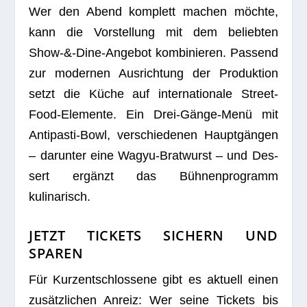
Wer den Abend kom­plett machen möchte,
kann die Vor­stel­lung mit dem belieb­ten
Show-&-Dine-Angebot kom­bi­nie­ren. Pas­send
zur moder­nen Aus­rich­tung der Pro­duk­tion
setzt die Küche auf inter­na­tio­nale Street-
Food-Ele­mente. Ein Drei-Gänge-Menü mit
Anti­pasti-Bowl, ver­schie­de­nen Haupt­gän­gen
– dar­un­ter eine Wagyu-Brat­wurst – und Des­
sert ergänzt das Büh­nen­pro­gramm
kulinarisch.
JETZT TICKETS SICHERN UND
SPAREN
Für Kurz­ent­schlos­sene gibt es aktu­ell einen
zusätz­li­chen Anreiz: Wer seine Tickets bis