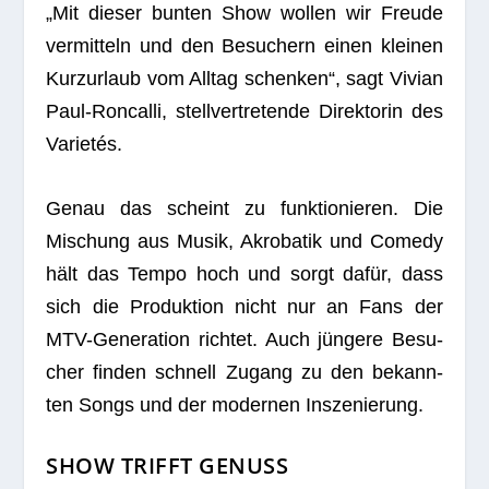
„Mit die­ser bun­ten Show wol­len wir Freude
ver­mit­teln und den Besu­chern einen klei­nen
Kurz­ur­laub vom All­tag schen­ken“, sagt Vivian
Paul-Ron­calli, stell­ver­tre­tende Direk­to­rin des
Varietés.
Genau das scheint zu funk­tio­nie­ren. Die
Mischung aus Musik, Akro­ba­tik und Comedy
hält das Tempo hoch und sorgt dafür, dass
sich die Pro­duk­tion nicht nur an Fans der
MTV-Gene­ra­tion rich­tet. Auch jün­gere Besu­
cher fin­den schnell Zugang zu den bekann­
ten Songs und der moder­nen Inszenierung.
SHOW TRIFFT GENUSS