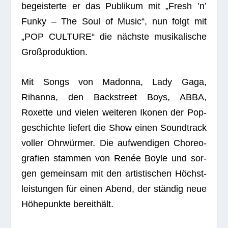
begeis­terte er das Publi­kum mit „Fresh ’n’
Funky – The Soul of Music“, nun folgt mit
„POP CULTURE“ die nächste musi­ka­li­sche
Großproduktion.
Mit Songs von Madonna, Lady Gaga,
Rihanna, den Back­street Boys, ABBA,
Roxette und vie­len wei­te­ren Iko­nen der Pop­
ge­schichte lie­fert die Show einen Sound­track
vol­ler Ohr­wür­mer. Die auf­wen­di­gen Cho­reo­
gra­fien stam­men von Renée Boyle und sor­
gen gemein­sam mit den artis­ti­schen Höchst­
leis­tun­gen für einen Abend, der stän­dig neue
Höhe­punkte bereithält.