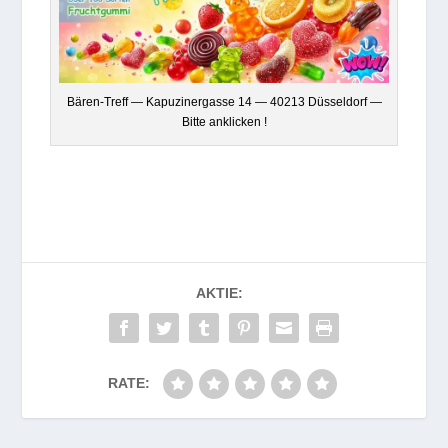
Bären-Treff — Kapu­zi­ner­gasse 14 — 40213 Düs­sel­dorf —
Bitte anklicken !
AKTIE:
RATE: