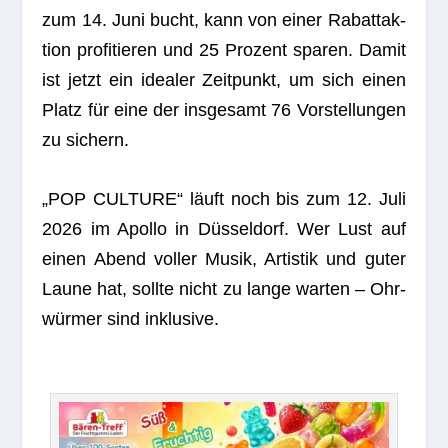
zum 14. Juni bucht, kann von einer Rabatt­ak­
tion pro­fi­tie­ren und 25 Pro­zent spa­ren. Damit
ist jetzt ein idea­ler Zeit­punkt, um sich einen
Platz für eine der ins­ge­samt 76 Vor­stel­lun­gen
zu sichern.
„POP CULTURE“ läuft noch bis zum 12. Juli
2026 im Apollo in Düs­sel­dorf. Wer Lust auf
einen Abend vol­ler Musik, Artis­tik und guter
Laune hat, sollte nicht zu lange war­ten – Ohr­
wür­mer sind inklusive.