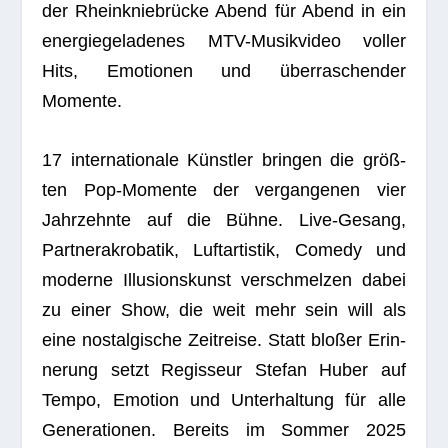
der Rhein­knie­brü­cke Abend für Abend in ein
ener­gie­ge­la­de­nes MTV-Musik­vi­deo vol­ler
Hits, Emo­tio­nen und über­ra­schen­der
Momente.
17 inter­na­tio­nale Künst­ler brin­gen die größ­
ten Pop-Momente der ver­gan­ge­nen vier
Jahr­zehnte auf die Bühne. Live-Gesang,
Part­ner­akro­ba­tik, Luft­ar­tis­tik, Comedy und
moderne Illu­si­ons­kunst ver­schmel­zen dabei
zu einer Show, die weit mehr sein will als
eine nost­al­gi­sche Zeit­reise. Statt blo­ßer Erin­
ne­rung setzt Regis­seur Ste­fan Huber auf
Tempo, Emo­tion und Unter­hal­tung für alle
Gene­ra­tio­nen. Bereits im Som­mer 2025