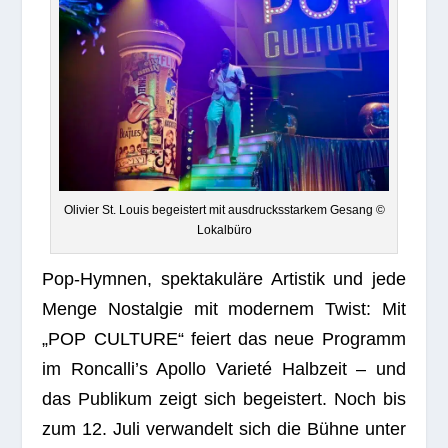
Oli­vier St. Louis begeis­tert mit aus­drucks­star­kem Gesang ©
Lokalbüro
Pop-Hym­nen, spek­ta­ku­läre Artis­tik und jede
Menge Nost­al­gie mit moder­nem Twist: Mit
„POP CULTURE“ fei­ert das neue Pro­gramm
im Roncalli’s Apollo Varieté Halb­zeit – und
das Publi­kum zeigt sich begeis­tert. Noch bis
zum 12. Juli ver­wan­delt sich die Bühne unter