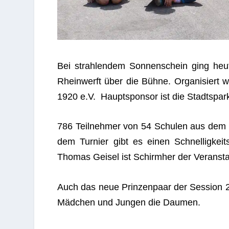
Bei strah­len­dem Son­nen­schein ging heu
Rhein­werft über die Bühne.
Orga­ni­siert 