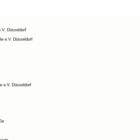
­kasse Düsseldorf.
üs­sel­dor­fer Stadt­ge­biet sind an den Start gegan­gen. 
­wett­be­werb und einen Stil­wett­be­werb. Ober­bür­germ­si­
ltung.
018 / 2019 schau­ten sich das Tur­nier an und drück­ten 
e.V. Düsseldorf
hule e.V. Düsseldorf