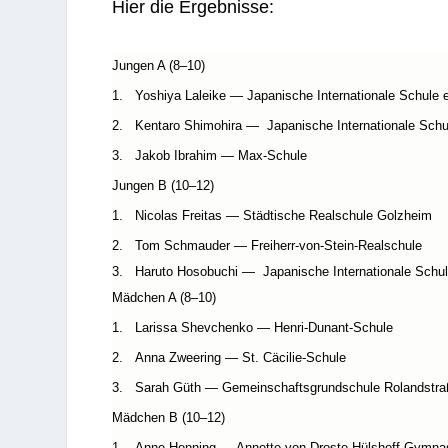
1920 e.V. Haupt­spon­sor ist die Stadt­spar
786 Teil­neh­mer von 54 Schu­len aus dem D
dem
Tur­nier gibt es einen Schnel­lig­keits
Tho­mas Gei­sel ist Schirm­her der Veransta
Auch das neue Prin­zen­paar der Ses­sion 2
Mäd­chen und Jun­gen die Daumen.
Hier die Ergebnisse:
Jun­gen A (8–10)
1. Yoshiya Laleike — Japa­ni­sche Inter­na­tio­nale Schule 
2. Ken­taro Shi­mo­hira —
Japa­ni­sche Inter­na­tio­nale Sc
3. Jakob Ibra­him — Max-Schule