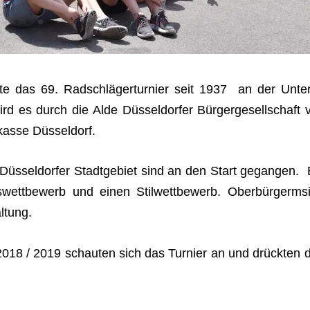
te das 69. Rad­schlä­ger­tur­nier seit 1937 an der Unte­
wird es durch die Alde Düs­sel­dor­fer Bür­ger­ge­sell­schaft 