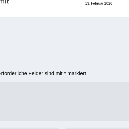
Lüftungsgitter
e
Altweiber:
kamen auf’s Dach…
Ordnungsamt 
 mehr
Feuerwehr zie
2. September 2016
nschen
positive Bilanz
mit
13. Februar 2026