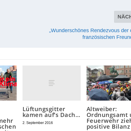
l­ver­tei­do­ger — holte den Pokal zum drit­ten Mal
RATE:
NÄC
„Wunderschönes Rendezvous der 
französischen Freun