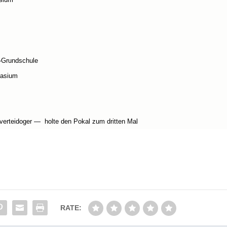
ule e.V. Düsseldorf
aße
asium
ri-Grundschule
a­sium