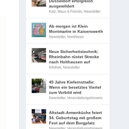
Düsseldorf erfolgreich
ausgewildert
Katz, Maus & Friends
,
Newsletter
Bei
Ab morgen ist Klein
ter
Montmartre in Kaiserswerth
Newsletter
,
NordNews
Neue Sicherheitstechnik:
den
Rheinbahn rüstet Strecke
nach Holthausen auf
Infothek
,
Newsletter
45 Jahre Kiefernstraße:
Wenn ein besetztes Viertel
zum Vorbild wird
Newsletter
,
Veranstaltungshinweis
Altstadt-Armenküche feiert
34. Geburtstag mit großem
Fest auf dem Burgplatz
Newsletter
,
Veranstaltungshinweis