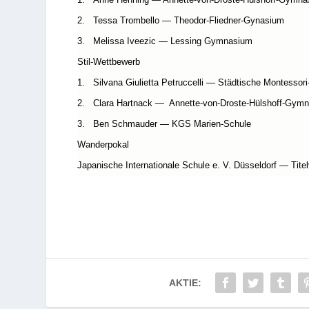
Jun­gen B (10–12)
1. Nico­las Freitas — Städ­ti­sche Real­schule Golzheim
2. Tom Schmau­der — Freiherr-von-Stein-Realschule
3. Haruto Hoso­buchi —
Japa­ni­sche Inter­na­tio­nale Sch
Mäd­chen A (8–10)
1. Larissa Shev­chenko — Henri-Dunant-Schule
2. Anna Zwee­ring — St. Cäcilie-Schule
3. Sarah Güth — Gemein­schafts­grund­schule Rolandstr
Mäd­chen B (10–12)
1. Anne Hen­ning — Annette-von-Droste-Hülshoff-Gymn
2. Tessa Trom­bello — Theodor-Fliedner-Gynasium
3. Melissa Iveezic — Les­sing Gymnasium
Stil-Wett­be­werb
1. Sil­vana Giu­li­etta Petruc­celli — Städ­ti­sche Montesso
2. Clara Hart­nack —
Annette-von-Droste-Hüls­hoff-Gym­n
3. Ben Schmau­der — KGS Marien-Schule