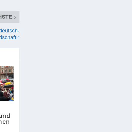
HSTE
deutsch-
dschaft!“