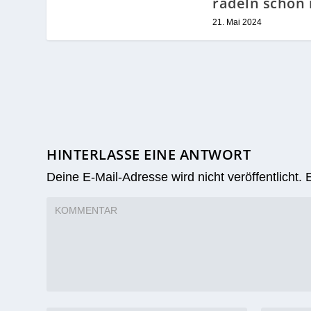
ZUSAMMENHÄNGENDE POSTS
Verstärkung für
Zweite Woch
den Außendienst
“Stadtradeln”
im Ordnungsamt
Düsseldorf –
als 9.000 Me
23. September 2025
radeln schon 
21. Mai 2024