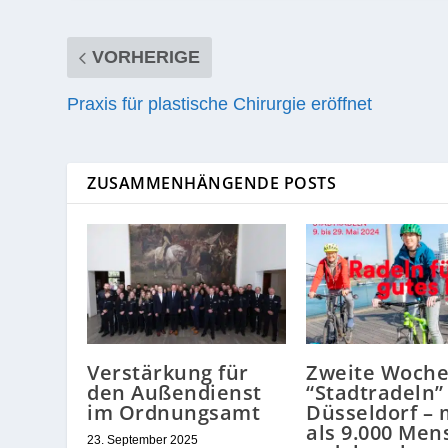
Wan­der­po­kal
Japa­ni­sche Inter­na­tio­nale Schule e. V. Düs­sel­dorf — Tite
AKTIE:
VORHERIGE
Praxis für plastische Chirurgie eröffnet