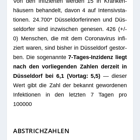
Von den Infi­zier­ten wer­den 15 in Kran­ken­
häu­sern behan­delt, davon 4 auf Inten­siv­sta­
tio­nen. 24.700* Düs­sel­dor­fe­rin­nen und Düs­
sel­dor­fer sind inzwi­schen gene­sen.
426
(+/-
0) Men­schen, die mit dem Coro­na­vi­rus infi­
ziert waren, sind bis­her in Düs­sel­dorf gestor­
ben. Die soge­nannte
7‑Ta­ges-Inzi­denz liegt
nach den vor­lie­gen­den Zah­len der­zeit in
Düs­sel­dorf bei 6,1 (Vor­tag: 5,5)
— die­ser
Wert gibt die Zahl der bekannt gewor­de­nen
Infek­tio­nen in den letz­ten 7 Tagen pro
100000
ABSTRICHZAHLEN