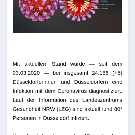
Mit aktu­el­lem Stand wurde — seit dem
03.03.2020 — bei ins­ge­samt 24.186 (+5)
Düs­sel­dor­fe­rin­nen und Düs­sel­dor­fern eine
Infek­tion mit dem Coro­na­vi­rus dia­gnos­ti­ziert.
Laut der Infor­ma­tion des Lan­des­zen­trums
Gesund­heit NRW (LZG) sind aktu­ell rund 80*
Per­so­nen in Düs­sel­dorf infiziert.