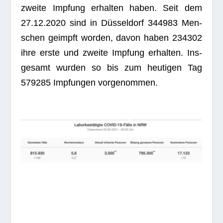
zweite Imp­fung erhal­ten haben. Seit dem
27.12.2020 sind in Düs­sel­dorf 344983 Men­
schen geimpft wor­den, davon haben 234302
ihre erste und zweite Imp­fung erhal­ten. Ins­
ge­samt wur­den so bis zum heu­ti­gen Tag
579285 Imp­fun­gen vorgenommen.