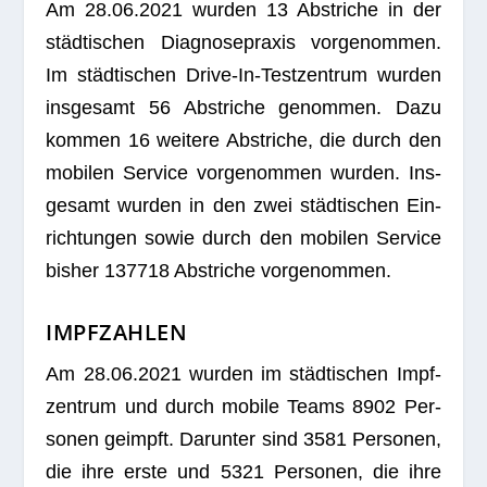
Am 28.06.2021 wur­den 13 Abstri­che in der
städ­ti­schen Dia­gno­se­pra­xis vor­ge­nom­men.
Im städ­ti­schen Drive-In-Test­zen­trum wur­den
ins­ge­samt 56 Abstri­che genom­men. Dazu
kom­men 16 wei­tere Abstri­che, die durch den
mobi­len Ser­vice vor­ge­nom­men wur­den. Ins­
ge­samt wur­den in den zwei städ­ti­schen Ein­
rich­tun­gen sowie durch den mobi­len Ser­vice
bis­her 137718 Abstri­che vorgenommen.
IMPFZAHLEN
Am 28.06.2021 wur­den im städ­ti­schen Impf­
zen­trum und durch mobile Teams 8902 Per­
so­nen geimpft. Dar­un­ter sind 3581 Per­so­nen,
die ihre erste und 5321 Per­so­nen, die ihre