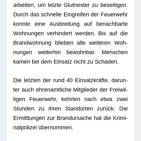
ar­bei­ten, um letzte Glut­nes­ter zu besei­ti­gen.
Durch das schnelle Ein­grei­fen der Feu­er­wehr
konnte eine Aus­brei­tung auf benach­barte
Woh­nun­gen ver­hin­dert wer­den. Bis auf die
Brand­woh­nung blie­ben alle wei­te­ren Woh­
nun­gen wei­ter­hin bewohn­bar. Men­schen
kamen bei dem Ein­satz nicht zu Schaden.
Die letz­ten der rund 40 Ein­satz­kräfte, dar­un­
ter auch ehren­amt­li­che Mit­glie­der der Frei­wil­
li­gen Feu­er­wehr, kehr­ten nach etwa zwei
Stun­den zu ihren Stand­or­ten zurück. Die
Ermitt­lun­gen zur Brand­ur­sa­che hat die Kri­mi­
nal­po­li­zei übernommen.