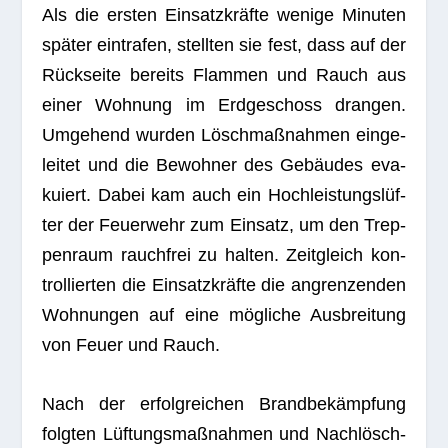
Als die ers­ten Ein­satz­kräfte wenige Minu­ten
spä­ter ein­tra­fen, stell­ten sie fest, dass auf der
Rück­seite bereits Flam­men und Rauch aus
einer Woh­nung im Erd­ge­schoss dran­gen.
Umge­hend wur­den Lösch­maß­nah­men ein­ge­
lei­tet und die Bewoh­ner des Gebäu­des eva­
ku­iert. Dabei kam auch ein Hoch­leis­tungs­lüf­
ter der Feu­er­wehr zum Ein­satz, um den Trep­
pen­raum rauch­frei zu hal­ten. Zeit­gleich kon­
trol­lier­ten die Ein­satz­kräfte die angren­zen­den
Woh­nun­gen auf eine mög­li­che Aus­brei­tung
von Feuer und Rauch.
Nach der erfolg­rei­chen Brand­be­kämp­fung
folg­ten Lüf­tungs­maß­nah­men und Nach­lösch­