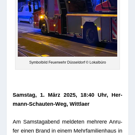
Sym­bol­bild Feu­er­wehr Düs­sel­dorf © Lokalbüro
Sams­tag, 1. März 2025, 18:40 Uhr, Her­
mann-Schau­ten-Weg, Wittlaer
Am Sams­tag­abend mel­de­ten meh­rere Anru­
fer einen Brand in einem Mehr­fa­mi­li­en­haus in