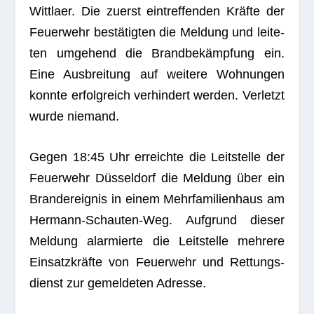
Witt­laer. Die zuerst ein­tref­fen­den Kräfte der
Feu­er­wehr bestä­tig­ten die Mel­dung und lei­te­
ten umge­hend die Brand­be­kämp­fung ein.
Eine Aus­brei­tung auf wei­tere Woh­nun­gen
konnte erfolg­reich ver­hin­dert wer­den. Ver­letzt
wurde niemand.
Gegen 18:45 Uhr erreichte die Leit­stelle der
Feu­er­wehr Düs­sel­dorf die Mel­dung über ein
Brand­er­eig­nis in einem Mehr­fa­mi­li­en­haus am
Her­mann-Schau­ten-Weg. Auf­grund die­ser
Mel­dung alar­mierte die Leit­stelle meh­rere
Ein­satz­kräfte von Feu­er­wehr und Ret­tungs­
dienst zur gemel­de­ten Adresse.