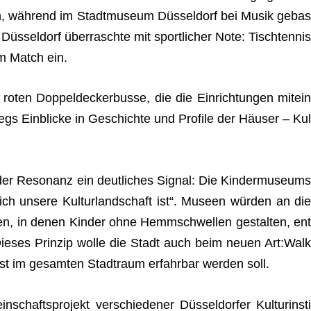
en, wäh­rend im
Stadt­mu­seum Düs­sel­dorf
bei Musik gebas
 Düs­sel­dorf
über­raschte mit sport­li­cher Note: Tisch­ten­nis
um Match ein.
ten Dop­pel­de­cker­busse, die die Ein­rich­tun­gen mit­ein
gs Ein­bli­cke in Geschichte und Pro­file der Häu­ser – Kul
der Reso­nanz ein deut­li­ches Signal: Die Kin­der­mu­se­ums
ich unsere Kul­tur­land­schaft ist“. Museen wür­den an die
n, in denen Kin­der ohne Hemm­schwel­len gestal­ten, ent
 Die­ses Prin­zip wolle die Stadt auch beim neuen Art:Walk
st im gesam­ten Stadt­raum erfahr­bar wer­den soll.
chafts­pro­jekt ver­schie­de­ner Düs­sel­dor­fer Kul­tur­in­sti