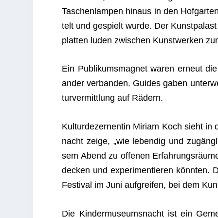
Taschen­lam­pen hin­aus in den Hof­gar­t
telt und gespielt wurde. Der
Kunst­pa­last
plat­ten luden zwi­schen Kunst­wer­ken z
Ein Publi­kums­ma­gnet waren erneut die ro
an­der ver­ban­den. Gui­des gaben unter­we
tur­ver­mitt­lung auf Rädern.
Kul­tur­de­zer­nen­tin
Miriam Koch
sieht in 
nacht zeige, „wie leben­dig und zugäng­l
sem Abend zu offe­nen Erfah­rungs­räu­me
de­cken und expe­ri­men­tie­ren könn­ten.
Festival im Juni auf­grei­fen, bei dem Kun
Die Kin­der­mu­se­ums­nacht ist ein Gemein­s