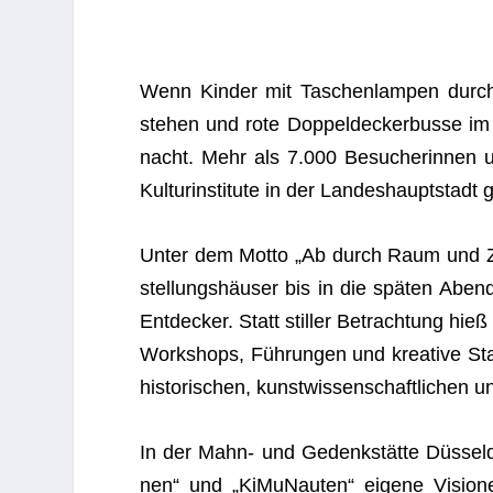
Wenn Kin­der mit Taschen­lam­pen durch d
ste­hen und rote Dop­pel­de­cker­busse im M
nacht. Mehr als 7.000 Besu­che­rin­nen u
Kul­tur­in­sti­tute in der Lan­des­haupt­stad
Unter dem Motto „Ab durch Raum und Zei
stel­lungs­häu­ser bis in die spä­ten Abend
Ent­de­cker. Statt stil­ler Betrach­tung hieß
Work­shops, Füh­run­gen und krea­tive Sta­
his­to­ri­schen, kunst­wis­sen­schaft­li­chen
In der
Mahn- und Gedenk­stätte Düs­sel­
nen“ und „KiMuNau­ten“ eigene Visio­