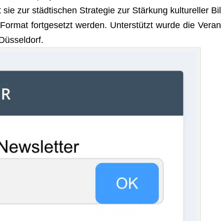
e zur städ­ti­schen Stra­te­gie zur Stär­kung kul­tu­rel­ler Bil
r­mat fort­ge­setzt wer­den. Unter­stützt wurde die Ver­an
Düs­sel­dorf
.