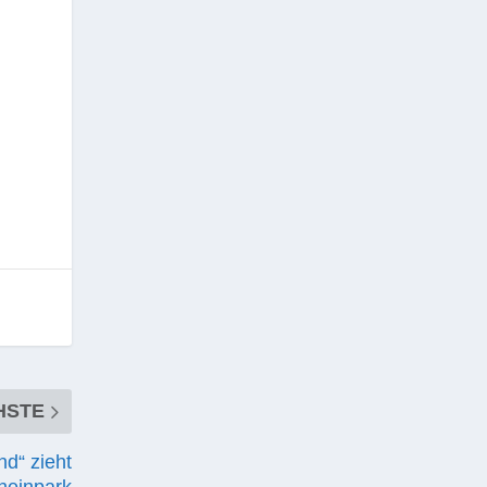
HSTE
nd“ zieht