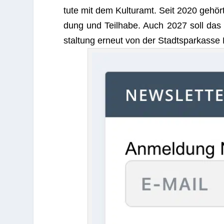
tute mit dem Kul­tur­amt. Seit 2020 gehört si
dung und Teil­habe. Auch 2027 soll das Fo
stal­tung erneut von der
Stadt­spar­kasse 