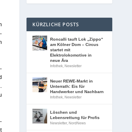
KÜRZLICHE POSTS
m
­
Roncalli tauft Lok „Zippo“
n
am Kölner Dom – Circus
startet mit
Elektrolokomotive in
neue Ära
Infothek
,
Newsletter
­
d
Neuer REWE-Markt in
.
Unterrath: Eis für
Handwerker und Nachbarn
u
Infothek
,
Newsletter
Löschen und
Lebensrettung für Profis
­
Newsletter
,
NordNews
t