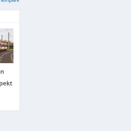
heinpark
hn
pekt