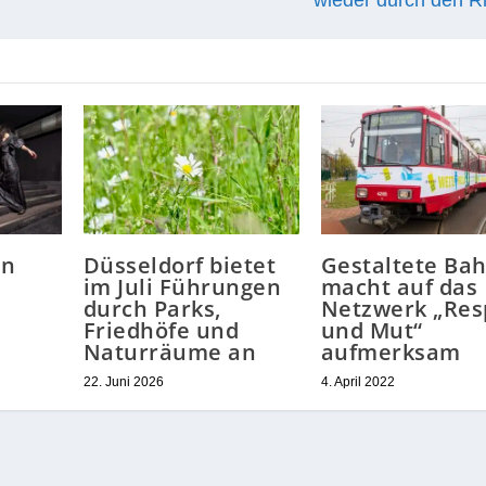
wieder durch den R
on
Düsseldorf bietet
Gestaltete Ba
im Juli Führungen
macht auf das
durch Parks,
Netzwerk „Res
Friedhöfe und
und Mut“
Naturräume an
aufmerksam
22. Juni 2026
4. April 2022