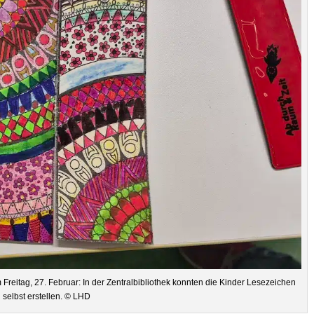
ei­tag, 27. Februar: In der Zen­tral­bi­blio­thek konn­ten die Kin­der Lese­zei­chen
selbst erstel­len. © LHD