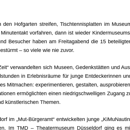
en Hof­gar­ten strei­fen, Tisch­ten­nis­plat­ten im Museu
inu­ten­takt vor­fah­ren, dann ist wie­der Kin­der­mu­se­ums
nd Besu­cher haben am Frei­tag­abend die 15 betei­lig­te
t gestürmt – so viele wie nie zuvor.
t“ ver­wan­del­ten sich Museen, Gedenk­stät­ten und Aus
­stun­den in Erleb­nis­räume für junge Ent­de­cke­rin­nen un
 es Mit­ma­chen: expe­ri­men­tie­ren, gestal­ten, aus­pro­bie­ren
tio­nen ermög­lich­ten einen nied­rig­schwel­li­gen Zugang z
 und künst­le­ri­schen Themen.
dorf
im „Mut-Bür­ger­amt“ ent­wi­ckel­ten junge „KiMuNau­tin
nen. Im
TMD – Thea­ter­mu­seum Düs­sel­dorf
ging es mi