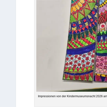
Impres­sio­nen von der Kin­der­mu­se­ums­nacht 2026 am Fr